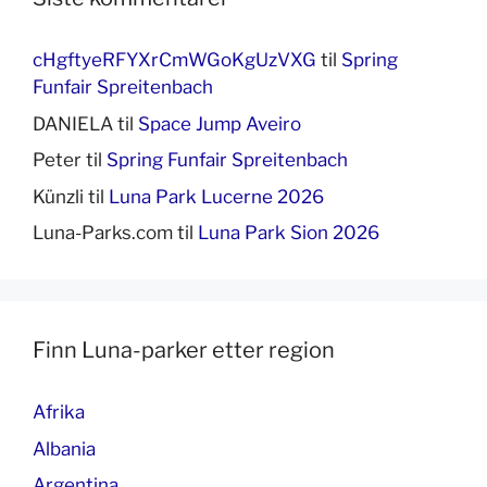
cHgftyeRFYXrCmWGoKgUzVXG
til
Spring
Funfair Spreitenbach
DANIELA
til
Space Jump Aveiro
Peter
til
Spring Funfair Spreitenbach
Künzli
til
Luna Park Lucerne 2026
Luna-Parks.com
til
Luna Park Sion 2026
Finn Luna-parker etter region
Afrika
Albania
Argentina