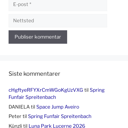
E-
post
Nettsted
Siste kommentarer
cHgftyeRFYXrCmWGoKgUzVXG
til
Spring
Funfair Spreitenbach
DANIELA
til
Space Jump Aveiro
Peter
til
Spring Funfair Spreitenbach
Künzli
til
Luna Park Lucerne 2026