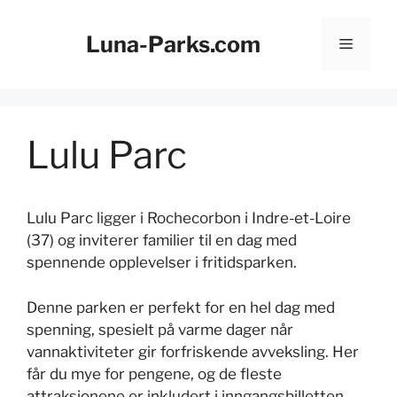
Hopp
til
Luna-Parks.com
Meny
innhold
Lulu Parc
Lulu Parc ligger i Rochecorbon i Indre-et-Loire
(37) og inviterer familier til en dag med
spennende opplevelser i fritidsparken.
Denne parken er perfekt for en hel dag med
spenning, spesielt på varme dager når
vannaktiviteter gir forfriskende avveksling. Her
får du mye for pengene, og de fleste
attraksjonene er inkludert i inngangsbilletten.