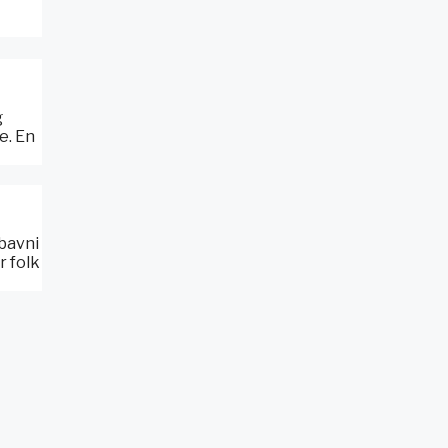
g
e. En
abavni
r folk