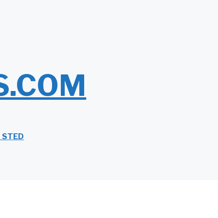
S.COM
T STED