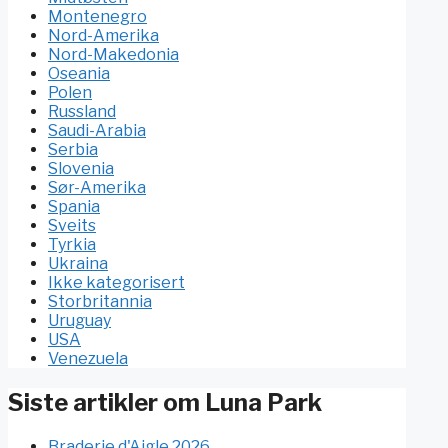
Montenegro
Nord-Amerika
Nord-Makedonia
Oseania
Polen
Russland
Saudi-Arabia
Serbia
Slovenia
Sør-Amerika
Spania
Sveits
Tyrkia
Ukraina
Ikke kategorisert
Storbritannia
Uruguay
USA
Venezuela
Siste artikler om Luna Park
Braderie d'Aigle 2026