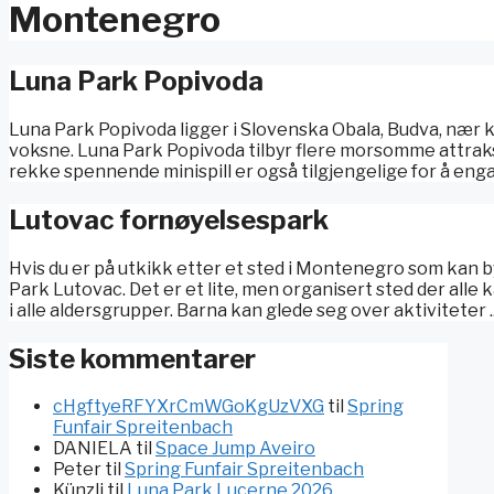
Montenegro
Luna Park Popivoda
Luna Park Popivoda ligger i Slovenska Obala, Budva, nær ky
voksne. Luna Park Popivoda tilbyr flere morsomme attraks
rekke spennende minispill er også tilgjengelige for å engasj
Lutovac fornøyelsespark
Hvis du er på utkikk etter et sted i Montenegro som kan by
Park Lutovac. Det er et lite, men organisert sted der alle k
i alle aldersgrupper. Barna kan glede seg over aktiviteter .
Siste kommentarer
cHgftyeRFYXrCmWGoKgUzVXG
til
Spring
Funfair Spreitenbach
DANIELA
til
Space Jump Aveiro
Peter
til
Spring Funfair Spreitenbach
Künzli
til
Luna Park Lucerne 2026