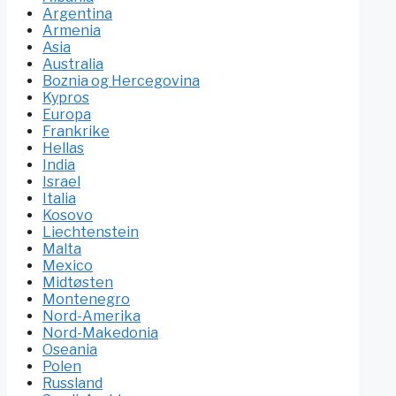
Argentina
Armenia
Asia
Australia
Boznia og Hercegovina
Kypros
Europa
Frankrike
Hellas
India
Israel
Italia
Kosovo
Liechtenstein
Malta
Mexico
Midtøsten
Montenegro
Nord-Amerika
Nord-Makedonia
Oseania
Polen
Russland