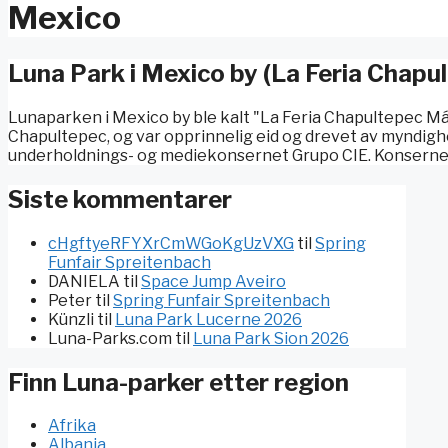
Mexico
Luna Park i Mexico by (La Feria Chapu
Lunaparken i Mexico by ble kalt "La Feria Chapultepec M
Chapultepec, og var opprinnelig eid og drevet av myndigh
underholdnings- og mediekonsernet Grupo CIE. Konsernet
Siste kommentarer
cHgftyeRFYXrCmWGoKgUzVXG
til
Spring
Funfair Spreitenbach
DANIELA
til
Space Jump Aveiro
Peter
til
Spring Funfair Spreitenbach
Künzli
til
Luna Park Lucerne 2026
Luna-Parks.com
til
Luna Park Sion 2026
Finn Luna-parker etter region
Afrika
Albania