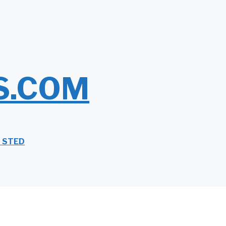
S.COM
T STED