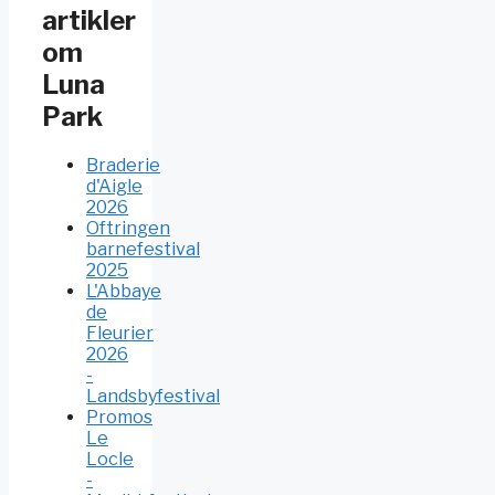
artikler
om
Luna
Park
Braderie
d'Aigle
2026
Oftringen
barnefestival
2025
L'Abbaye
de
Fleurier
2026
-
Landsbyfestival
Promos
Le
Locle
-