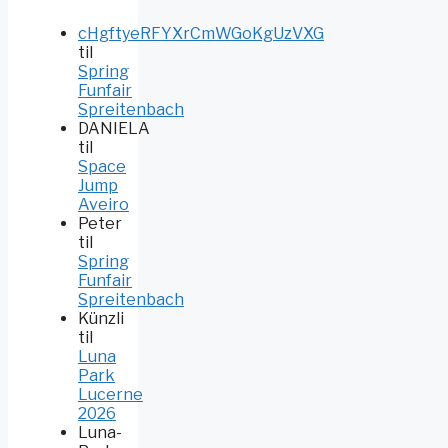
cHgftyeRFYXrCmWGoKgUzVXG
til
Spring
Funfair
Spreitenbach
DANIELA
til
Space
Jump
Aveiro
Peter
til
Spring
Funfair
Spreitenbach
Künzli
til
Luna
Park
Lucerne
2026
Luna-