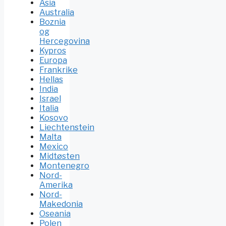
Asia
Australia
Boznia
og
Hercegovina
Kypros
Europa
Frankrike
Hellas
India
Israel
Italia
Kosovo
Liechtenstein
Malta
Mexico
Midtøsten
Montenegro
Nord-
Amerika
Nord-
Makedonia
Oseania
Polen