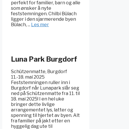
perfekt for familier, barn og alle
som ønsker å nyte
feststemningen. Chilbi Bülach
ligger i den sjarmerende byen
Bülach, ...
Les mer
Luna Park Burgdorf
Schützenmatte, Burgdorf
11.-18. mai 2025
Feststemningen ruller inn i
Burgdorf når Lunapark slår seg
ned på Schützenmatte fra 11. til
18. mai 2025! I en hel uke
bringer dette livlige
arrangementet lys, latter og
spenning til hjertet av byen. Alt
fra familier på jakt etter en
hyggelig dag ute til