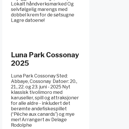
Lokalt håndverksmarked Og
selvfølgelig marengs med
dobbel krem for de søtsugne
Lagre datoene!
Luna Park Cossonay
2025
Luna Park Cossonay Sted:
Abbaye, Cossonay ️ Datoer: 20.,
21., 22. og 23. juni - 2025 Nyt
klassisk tivolimoro med
karuseller, spill og attraksjoner
for alle aldre - inkludert det
berømte andefiskespillet
(“Pêche aux canards”) og mye
mer! Arrangert av Delage
Rodolphe