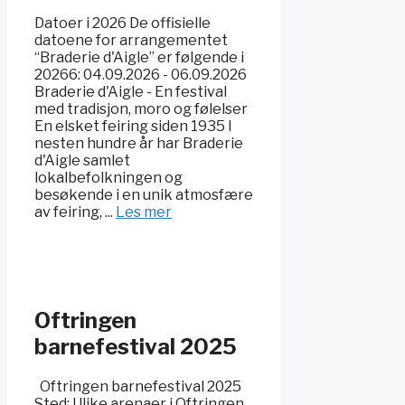
Datoer i 2026 De offisielle
datoene for arrangementet
“Braderie d'Aigle” er følgende i
20266: 04.09.2026 - 06.09.2026
Braderie d'Aigle - En festival
med tradisjon, moro og følelser
En elsket feiring siden 1935 I
nesten hundre år har Braderie
d'Aigle samlet
lokalbefolkningen og
besøkende i en unik atmosfære
av feiring, ...
Les mer
Oftringen
barnefestival 2025
Oftringen barnefestival 2025
Sted: Ulike arenaer i Oftringen