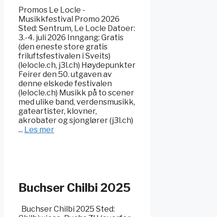
Promos Le Locle -
Musikkfestival Promo 2026
Sted: Sentrum, Le Locle Datoer:
3.-4. juli 2026 Inngang: Gratis
(den eneste store gratis
friluftsfestivalen i Sveits)
(lelocle.ch, j3l.ch) Høydepunkter
Feirer den 50. utgaven av
denne elskede festivalen
(lelocle.ch) Musikk på to scener
med ulike band, verdensmusikk,
gateartister, klovner,
akrobater og sjonglører (j3l.ch)
...
Les mer
Buchser Chilbi 2025
Buchser Chilbi 2025 Sted: