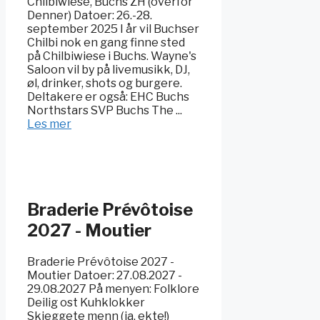
Chilbiwiese, Buchs ZH (overfor
Denner) Datoer: 26.-28.
september 2025 I år vil Buchser
Chilbi nok en gang finne sted
på Chilbiwiese i Buchs. Wayne's
Saloon vil by på livemusikk, DJ,
øl, drinker, shots og burgere.
Deltakere er også: EHC Buchs
Northstars SVP Buchs The ...
Les mer
Braderie Prévôtoise
2027 - Moutier
Braderie Prévôtoise 2027 -
Moutier Datoer: 27.08.2027 -
29.08.2027 På menyen: Folklore
Deilig ost Kuhklokker
Skjeggete menn (ja, ekte!)