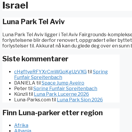
Israel
Luna Park Tel Aviv
Luna Park Tel Aviv ligger i Tel Aviv Fairgrounds-komplekse
forlystelsene blir derfor renovert, oppgradert eller byttet
forlystelser til. Akkurat nå kan du glede deg over en sunn
Siste kommentarer
cHgftyeRFYXrCmWGoKgUzVXG
til
Spring
Funfair Spreitenbach
DANIELA
til
Space Jump Aveiro
Peter
til
Spring Funfair Spreitenbach
Künzli
til
Luna Park Lucerne 2026
Luna-Parks.com
til
Luna Park Sion 2026
Finn Luna-parker etter region
Afrika
Albania