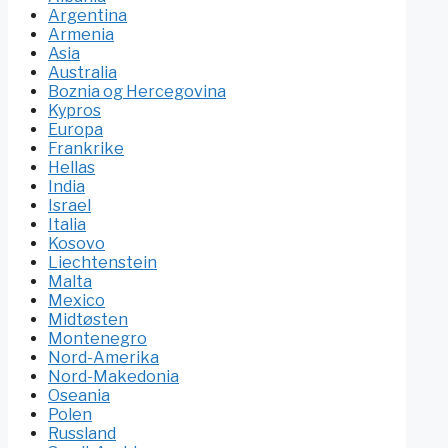
Argentina
Armenia
Asia
Australia
Boznia og Hercegovina
Kypros
Europa
Frankrike
Hellas
India
Israel
Italia
Kosovo
Liechtenstein
Malta
Mexico
Midtøsten
Montenegro
Nord-Amerika
Nord-Makedonia
Oseania
Polen
Russland