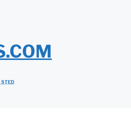
S.COM
T STED