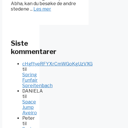
Abha, kan du besøke de andre
stedene ...
Les mer
Siste
kommentarer
cHgftyeRFYXrCmWGoKgUzVXG
til
Spring
Funfair
Spreitenbach
DANIELA
til
Space
Jump
Aveiro
Peter
til