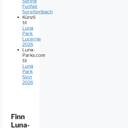
Spring
Funfair
Spreitenbach
Künzli
til
Luna
Park
Lucerne
2026
Luna-
Parks.com
til
Luna
Park
Sion
2026
Finn
Luna-