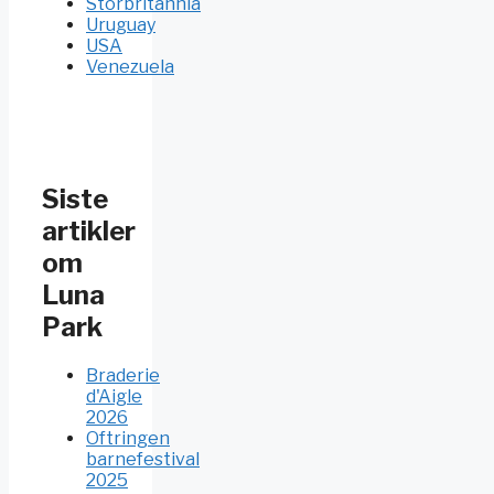
Storbritannia
Uruguay
USA
Venezuela
Siste
artikler
om
Luna
Park
Braderie
d'Aigle
2026
Oftringen
barnefestival
2025