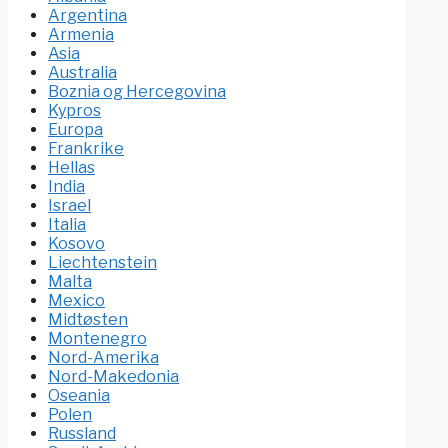
Argentina
Armenia
Asia
Australia
Boznia og Hercegovina
Kypros
Europa
Frankrike
Hellas
India
Israel
Italia
Kosovo
Liechtenstein
Malta
Mexico
Midtøsten
Montenegro
Nord-Amerika
Nord-Makedonia
Oseania
Polen
Russland