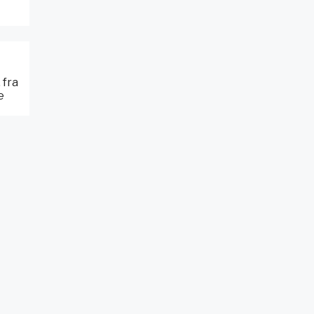
 fra
e