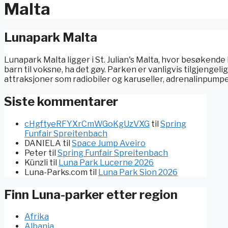
Malta
Lunapark Malta
Lunapark Malta ligger i St. Julian's Malta, hvor besøkende
barn til voksne, ha det gøy. Parken er vanligvis tilgjengelig 
attraksjoner som radiobiler og karuseller, adrenalinpumpen
Siste kommentarer
cHgftyeRFYXrCmWGoKgUzVXG
til
Spring
Funfair Spreitenbach
DANIELA
til
Space Jump Aveiro
Peter
til
Spring Funfair Spreitenbach
Künzli
til
Luna Park Lucerne 2026
Luna-Parks.com
til
Luna Park Sion 2026
Finn Luna-parker etter region
Afrika
Albania