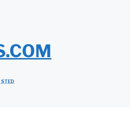
S.COM
T STED