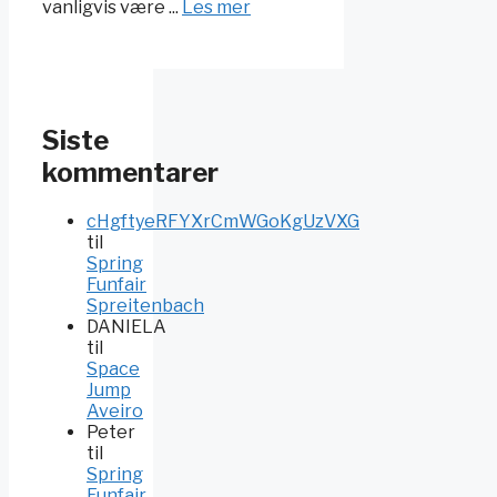
vanligvis være ...
Les mer
Siste
kommentarer
cHgftyeRFYXrCmWGoKgUzVXG
til
Spring
Funfair
Spreitenbach
DANIELA
til
Space
Jump
Aveiro
Peter
til
Spring
Funfair