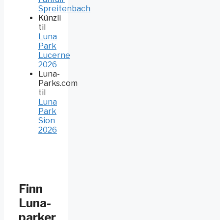
Spreitenbach
Künzli
til
Luna
Park
Lucerne
2026
Luna-
Parks.com
til
Luna
Park
Sion
2026
Finn
Luna-
parker