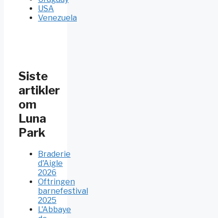
USA
Venezuela
Siste
artikler
om
Luna
Park
Braderie
d'Aigle
2026
Oftringen
barnefestival
2025
L'Abbaye