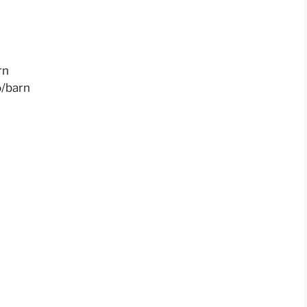
rn
/barn