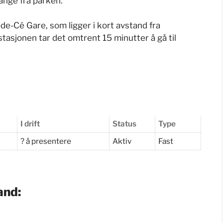
gange fra parken.
de-Cé Gare, som ligger i kort avstand fra
stasjonen tar det omtrent 15 minutter å gå til
I drift
Status
Type
? å presentere
Aktiv
Fast
and: