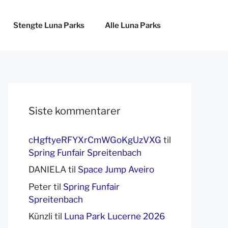
Stengte Luna Parks
Alle Luna Parks
Siste kommentarer
cHgftyeRFYXrCmWGoKgUzVXG
til
Spring Funfair Spreitenbach
DANIELA
til
Space Jump Aveiro
Peter
til
Spring Funfair
Spreitenbach
Künzli
til
Luna Park Lucerne 2026