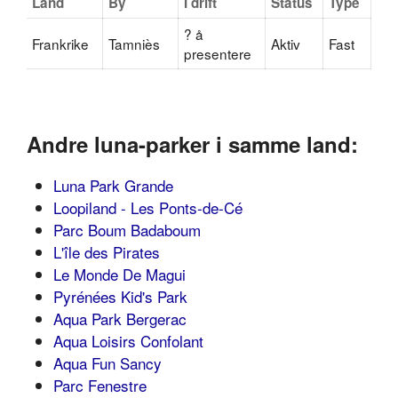
Land
By
I drift
Status
Type
? å
Frankrike
Tamniès
Aktiv
Fast
presentere
Andre luna-parker i samme land:
Luna Park Grande
Loopiland - Les Ponts-de-Cé
Parc Boum Badaboum
L'île des Pirates
Le Monde De Magui
Pyrénées Kid's Park
Aqua Park Bergerac
Aqua Loisirs Confolant
Aqua Fun Sancy
Parc Fenestre