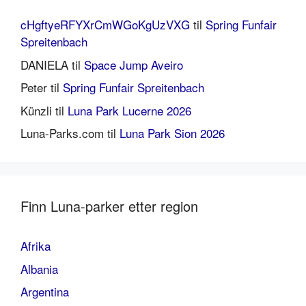
cHgftyeRFYXrCmWGoKgUzVXG
til
Spring Funfair
Spreitenbach
DANIELA
til
Space Jump Aveiro
Peter
til
Spring Funfair Spreitenbach
Künzli
til
Luna Park Lucerne 2026
Luna-Parks.com
til
Luna Park Sion 2026
Finn Luna-parker etter region
Afrika
Albania
Argentina