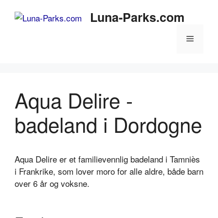
Hopp
Luna-Parks.com
til
innhold
Meny
Aqua Delire -
badeland i Dordogne
Aqua Delire er et familievennlig badeland i Tamniès
i Frankrike, som lover moro for alle aldre,
både barn
over 6 år og voksne
.