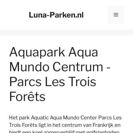
Ga
naar
Luna-Parken.nl
Menu
de
inhoud
Aquapark Aqua
Mundo Centrum -
Parcs Les Trois
Forêts
Het park Aquatic Aqua Mundo Center Parcs Les
Trois Forêts ligt in het centrum van Frankrijk en
biedt een koel zomerverblijf met golfslagbaden