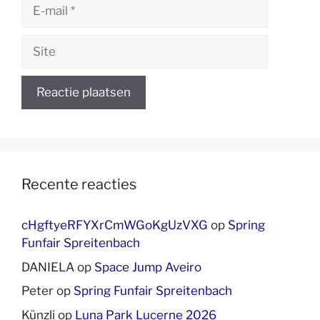
E-
mail
Site
Recente reacties
cHgftyeRFYXrCmWGoKgUzVXG
op
Spring
Funfair Spreitenbach
DANIELA
op
Space Jump Aveiro
Peter
op
Spring Funfair Spreitenbach
Künzli
op
Luna Park Lucerne 2026