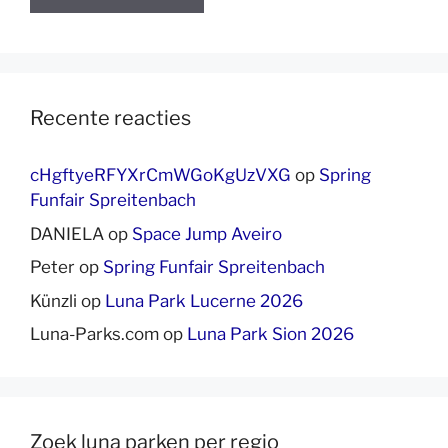
Recente reacties
cHgftyeRFYXrCmWGoKgUzVXG
op
Spring
Funfair Spreitenbach
DANIELA
op
Space Jump Aveiro
Peter
op
Spring Funfair Spreitenbach
Künzli
op
Luna Park Lucerne 2026
Luna-Parks.com
op
Luna Park Sion 2026
Zoek luna parken per regio