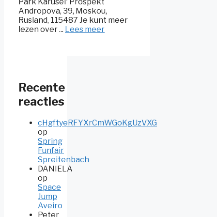
Park Karusel' Prospekt
Andropova, 39, Moskou,
Rusland, 115487 Je kunt meer
lezen over ...
Lees meer
Recente
reacties
cHgftyeRFYXrCmWGoKgUzVXG
op
Spring
Funfair
Spreitenbach
DANIELA
op
Space
Jump
Aveiro
Peter