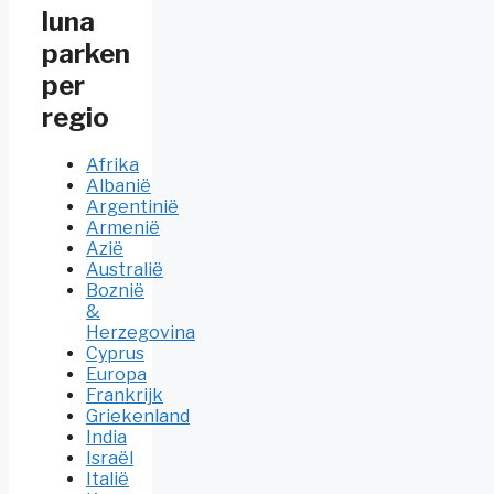
luna
parken
per
regio
Afrika
Albanië
Argentinië
Armenië
Azië
Australië
Boznië
&
Herzegovina
Cyprus
Europa
Frankrijk
Griekenland
India
Israël
Italië