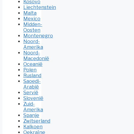
Kosovo
Liechtenstein
Malta
Mexico
Midden-
Oosten
Montenegro
Noord-
Amerika
Noord-
Macedonië
Oceanië
Polen
Rusland
Saoedi-
Arabië
Servië
Slovenië
Zuid-
Amerika
Spanje
Zwitserland
Kalkoen
Oekraïne