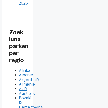
2026
Zoek
luna
parken
per
regio
Afrika
Albanië
Argentinië
Armenië
Azië
Australië
Boznië
&
Herzegovina