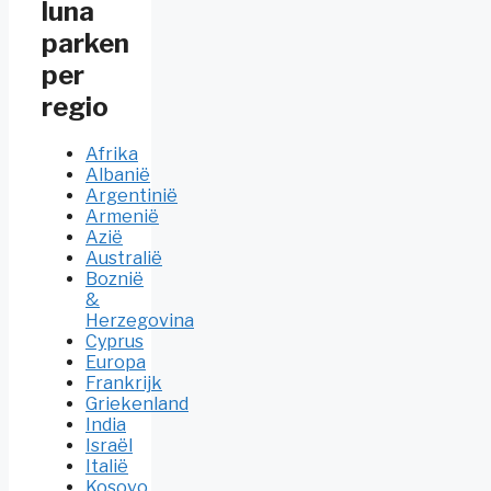
luna
parken
per
regio
Afrika
Albanië
Argentinië
Armenië
Azië
Australië
Boznië
&
Herzegovina
Cyprus
Europa
Frankrijk
Griekenland
India
Israël
Italië
Kosovo