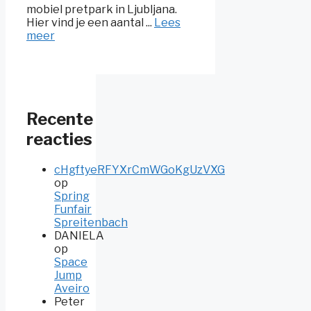
mobiel pretpark in Ljubljana.
Hier vind je een aantal ...
Lees
meer
Recente
reacties
cHgftyeRFYXrCmWGoKgUzVXG
op
Spring
Funfair
Spreitenbach
DANIELA
op
Space
Jump
Aveiro
Peter