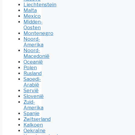
Liechtenstein
Malta
Mexico
Midden-
Oosten
Montenegro
Noord-
Amerika
Noord-
Macedonië
Oceanië
Polen
Rusland
Saoedi-
Arabië
Servië
Slovenië
Zuid-
Amerika
Spanje
Zwitserland
Kalkoen
Oekraïne