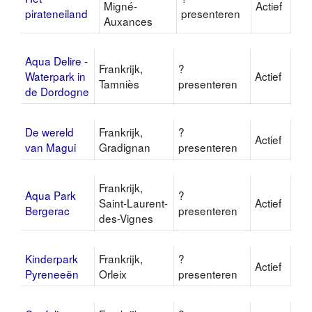
Migné-
Actief
pirateneiland
presenteren
Auxances
Aqua Delire -
Frankrijk,
?
Waterpark in
Actief
Tamniès
presenteren
de Dordogne
De wereld
Frankrijk,
?
Actief
van Magui
Gradignan
presenteren
Frankrijk,
Aqua Park
?
Saint-Laurent-
Actief
Bergerac
presenteren
des-Vignes
Kinderpark
Frankrijk,
?
Actief
Pyreneeën
Orleix
presenteren