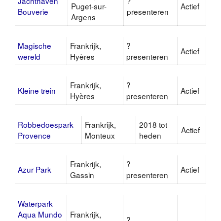
Jachthaven
?
Puget-sur-
Actief
Bouverie
presenteren
Argens
Magische
Frankrijk,
?
Actief
wereld
Hyères
presenteren
Frankrijk,
?
Kleine trein
Actief
Hyères
presenteren
Robbedoespark
Frankrijk,
2018 tot
Actief
Provence
Monteux
heden
Frankrijk,
?
Azur Park
Actief
Gassin
presenteren
Waterpark
Aqua Mundo
Frankrijk,
?