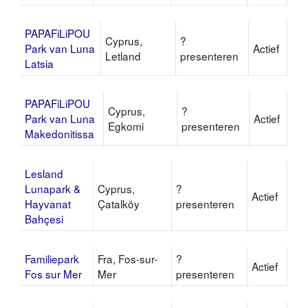
PAPAFiLiPOU
Cyprus,
?
Park van Luna
Actief
Letland
presenteren
Latsia
PAPAFiLiPOU
Cyprus,
?
Park van Luna
Actief
Egkomi
presenteren
Makedonitissa
Lesland
Lunapark &
Cyprus,
?
Actief
Hayvanat
Çatalköy
presenteren
Bahçesi
Familiepark
Fra, Fos-sur-
?
Actief
Fos sur Mer
Mer
presenteren