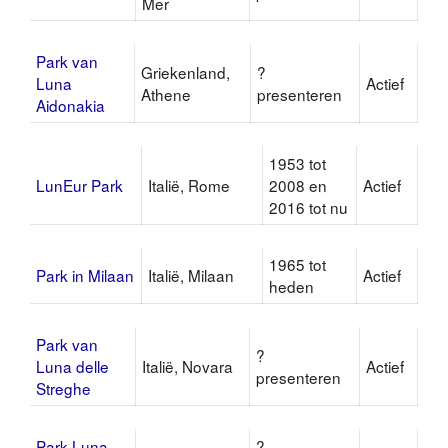
Mer
Park van
Griekenland,
?
Luna
Actief
Athene
presenteren
Aidonakia
1953 tot
LunEur Park
Italië, Rome
2008 en
Actief
2016 tot nu
1965 tot
Park in Milaan
Italië, Milaan
Actief
heden
Park van
?
Luna delle
Italië, Novara
Actief
presenteren
Streghe
Park Luna
?