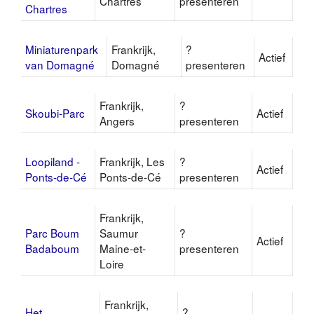
Chartres
presenteren
Chartres
Miniaturenpark
Frankrijk,
?
Actief
van Domagné
Domagné
presenteren
Frankrijk,
?
Skoubi-Parc
Actief
Angers
presenteren
Loopiland -
Frankrijk, Les
?
Actief
Ponts-de-Cé
Ponts-de-Cé
presenteren
Frankrijk,
Parc Boum
Saumur
?
Actief
Badaboum
Maine-et-
presenteren
Loire
Frankrijk,
Het
?