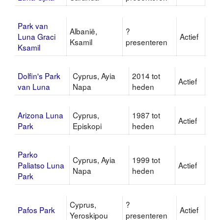
Park van
Albanië,
?
Luna Graci
Actief
Ksamil
presenteren
Ksamil
Dolfin's Park
Cyprus, Ayia
2014 tot
Actief
van Luna
Napa
heden
Arizona Luna
Cyprus,
1987 tot
Actief
Park
Episkopi
heden
Parko
Cyprus, Ayia
1999 tot
Paliatso Luna
Actief
Napa
heden
Park
Cyprus,
?
Pafos Park
Actief
Yeroskipou
presenteren