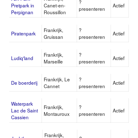
?
Pretpark in
Canet-en-
Actief
presenteren
Perpignan
Roussillon
Frankrijk,
?
Piratenpark
Actief
Gruissan
presenteren
Frankrijk,
?
Ludiq'land
Actief
Marseille
presenteren
Frankrijk, Le
?
De boerderij
Actief
Cannet
presenteren
Waterpark
Frankrijk,
?
Lac de Saint
Actief
Montauroux
presenteren
Cassien
Frankrijk,