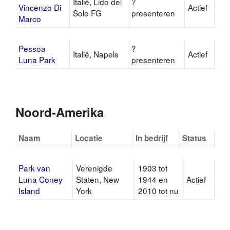
Italië, Lido del
?
Vincenzo Di
Actief
Sole FG
presenteren
Marco
Pessoa
?
Italië, Napels
Actief
Luna Park
presenteren
Noord-Amerika
Naam
Locatie
In bedrijf
Status
Park van
Verenigde
1903 tot
Luna Coney
Staten, New
1944 en
Actief
Island
York
2010 tot nu