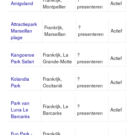
Amigoland
Actief
Montpellier
presenteren
Attractiepark
Frankrijk,
?
Marseillan
Actief
Marseillan
presenteren
plage
Kangoeroe
Frankrijk, La
?
Actief
Park Safari
Grande-Motte
presenteren
Kolandia
Frankrijk,
?
Actief
Park
Occitanië
presenteren
Park van
Frankrijk, Le
?
Luna Le
Actief
Barcarès
presenteren
Barcarès
Fun Park -
Frankrijk,