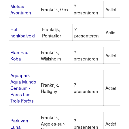
Metras
?
Frankrijk, Gex
Actief
Avonturen
presenteren
Het
Frankrijk,
?
Actief
honkbalveld
Pontarlier
presenteren
Plan Eau
Frankrijk,
?
Actief
Koba
Wittisheim
presenteren
Aquapark
Aqua Mundo
Frankrijk,
?
Centrum -
Actief
Hattigny
presenteren
Parcs Les
Trois Forêts
Frankrijk,
Park van
?
Argeles-sur-
Actief
Luna
presenteren