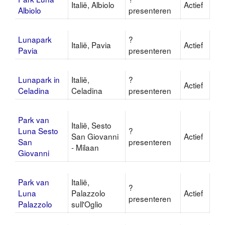
Italië, Albiolo
Actief
Albiolo
presenteren
Lunapark
?
Italië, Pavia
Actief
Pavia
presenteren
Lunapark in
Italië,
?
Actief
Celadina
Celadina
presenteren
Park van
Italië, Sesto
Luna Sesto
?
San Giovanni
Actief
San
presenteren
- Milaan
Giovanni
Park van
Italië,
?
Luna
Palazzolo
Actief
presenteren
Palazzolo
sull'Oglio