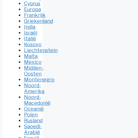
Cyprus
Europa
Frankrijk
Griekenland
India
Israël
Italië
Kosovo
Liechtenstein
Malta
Mexico
Midden-
Oosten
Montenegro
Noord-
Amerika
Noord-
Macedonië
Oceanië
Polen
Rusland
Saoedi-
Arabië