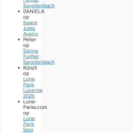
Funfair
Spreitenbach
DANIELA
op
Space
Jump
Aveiro
Peter
op
Spring
Funfair
Spreitenbach
Künzli
op
Luna
Park
Lucerne
2026
Luna-
Parks.com
op
Luna
Park
Sion