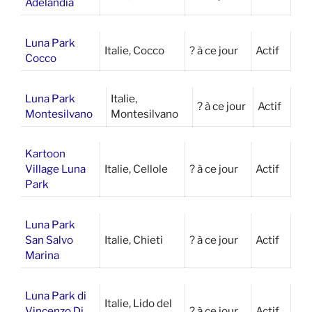
Adelandia
Luna Park
Italie, Cocco
? à ce jour
Actif
Cocco
Luna Park
Italie,
? à ce jour
Actif
Montesilvano
Montesilvano
Kartoon
Village Luna
Italie, Cellole
? à ce jour
Actif
Park
Luna Park
San Salvo
Italie, Chieti
? à ce jour
Actif
Marina
Luna Park di
Italie, Lido del
Vincenzo Di
? à ce jour
Actif