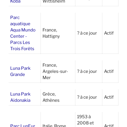
Koba
Wittisheim
Parc
aquatique
Aqua Mundo
France,
? à ce jour
Actif
Center -
Hattigny
Parcs Les
Trois Forêts
France,
Luna Park
Argeles-sur-
? à ce jour
Actif
Grande
Mer
Luna Park
Grèce,
? à ce jour
Actif
Aidonakia
Athènes
1953 à
2008 et
Parc LunEur
Italie, Rome
Actif