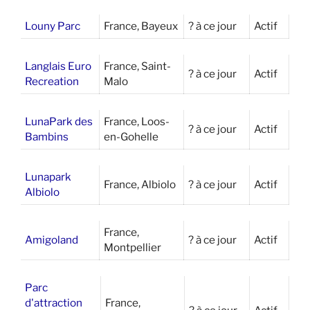
Louny Parc
France, Bayeux
? à ce jour
Actif
Langlais Euro
France, Saint-
? à ce jour
Actif
Recreation
Malo
LunaPark des
France, Loos-
? à ce jour
Actif
Bambins
en-Gohelle
Lunapark
France, Albiolo
? à ce jour
Actif
Albiolo
France,
Amigoland
? à ce jour
Actif
Montpellier
Parc
d'attraction
France,