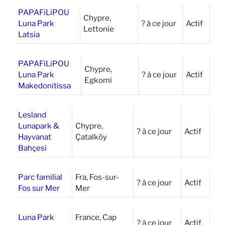
PAPAFiLiPOU
Chypre,
Luna Park
? à ce jour
Actif
Lettonie
Latsia
PAPAFiLiPOU
Chypre,
Luna Park
? à ce jour
Actif
Egkomi
Makedonitissa
Lesland
Lunapark &
Chypre,
? à ce jour
Actif
Hayvanat
Çatalköy
Bahçesi
Parc familial
Fra, Fos-sur-
? à ce jour
Actif
Fos sur Mer
Mer
Luna Park
France, Cap
? à ce jour
Actif