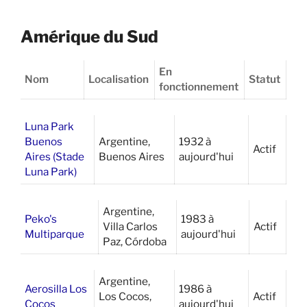
Amérique du Sud
En
Nom
Localisation
Statut
fonctionnement
Luna Park
Buenos
Argentine,
1932 à
Actif
Aires (Stade
Buenos Aires
aujourd'hui
Luna Park)
Argentine,
Peko's
1983 à
Villa Carlos
Actif
Multiparque
aujourd'hui
Paz, Córdoba
Argentine,
Aerosilla Los
1986 à
Los Cocos,
Actif
Cocos
aujourd'hui