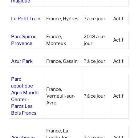
magique
Le Petit Train
France, Hyères
? à ce jour
Actif
Parc Spirou
France,
2018 à ce
Actif
Provence
Monteux
jour
Azur Park
France, Gassin
? à ce jour
Actif
Parc
aquatique
France,
Aqua Mundo
Verneuil-sur-
? à ce jour
Actif
Center -
Avre
Parcs Les
Bois Francs
France, La
Aquaboum
Londe-les-
? à ce jour
Actif