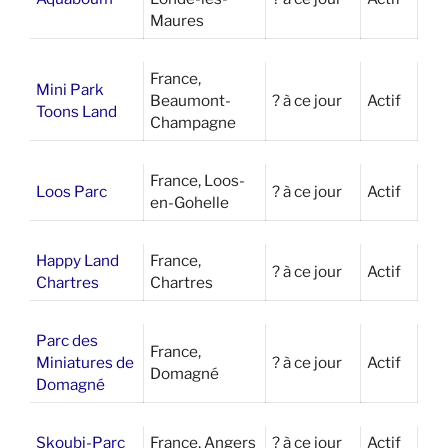
Maures
France,
Mini Park
Beaumont-
? à ce jour
Actif
Toons Land
Champagne
France, Loos-
Loos Parc
? à ce jour
Actif
en-Gohelle
Happy Land
France,
? à ce jour
Actif
Chartres
Chartres
Parc des
France,
Miniatures de
? à ce jour
Actif
Domagné
Domagné
Skoubi-Parc
France, Angers
? à ce jour
Actif