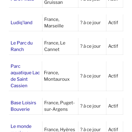
Gruissan
France,
Ludiq'land
? à ce jour
Actif
Marseille
Le Parc du
France, Le
? à ce jour
Actif
Ranch
Cannet
Parc
aquatique Lac
France,
? à ce jour
Actif
de Saint
Montauroux
Cassien
Base Loisirs
France, Puget-
? à ce jour
Actif
Bouverie
sur-Argens
Le monde
France, Hyères
? à ce jour
Actif