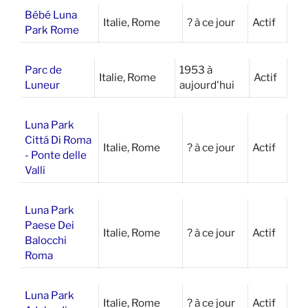
Bébé Luna
Italie, Rome
? à ce jour
Actif
Park Rome
Parc de
1953 à
Italie, Rome
Actif
Luneur
aujourd'hui
Luna Park
Cittá Di Roma
Italie, Rome
? à ce jour
Actif
- Ponte delle
Valli
Luna Park
Paese Dei
Italie, Rome
? à ce jour
Actif
Balocchi
Roma
Luna Park
Italie, Rome
? à ce jour
Actif