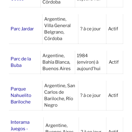
Córdoba
Argentine,
Villa General
Parc Jardar
? à ce jour
Actif
Belgrano,
Córdoba
Argentine,
1984
Parc de la
Bahía Blanca,
(environ) à
Actif
Buba
Buenos Aires
aujourd'hui
Argentine, San
Parque
Carlos de
Nahuelito
? à ce jour
Actif
Bariloche, Río
Bariloche
Negro
Interama
Argentine,
Juegos -
Buenos Aires
? à ce jour
Actif