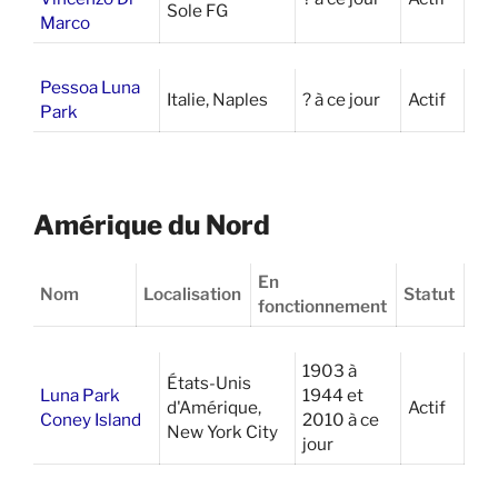
Sole FG
Marco
Pessoa Luna
Italie, Naples
? à ce jour
Actif
Park
Amérique du Nord
En
Nom
Localisation
Statut
fonctionnement
1903 à
États-Unis
Luna Park
1944 et
d'Amérique,
Actif
Coney Island
2010 à ce
New York City
jour