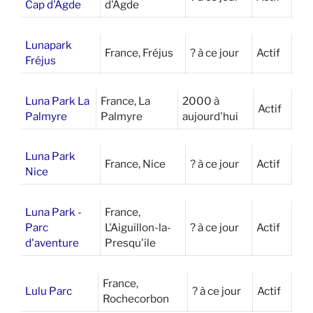
Cap d'Agde
d'Agde
Lunapark
France, Fréjus
? à ce jour
Actif
Fréjus
Luna Park La
France, La
2000 à
Actif
Palmyre
Palmyre
aujourd'hui
Luna Park
France, Nice
? à ce jour
Actif
Nice
Luna Park -
France,
Parc
L'Aiguillon-la-
? à ce jour
Actif
d'aventure
Presqu'ile
France,
Lulu Parc
? à ce jour
Actif
Rochecorbon