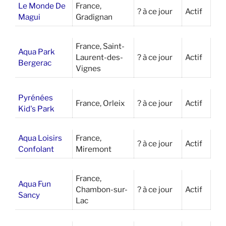
Le Monde De
France,
? à ce jour
Actif
Magui
Gradignan
France, Saint-
Aqua Park
Laurent-des-
? à ce jour
Actif
Bergerac
Vignes
Pyrénées
France, Orleix
? à ce jour
Actif
Kid's Park
Aqua Loisirs
France,
? à ce jour
Actif
Confolant
Miremont
France,
Aqua Fun
Chambon-sur-
? à ce jour
Actif
Sancy
Lac