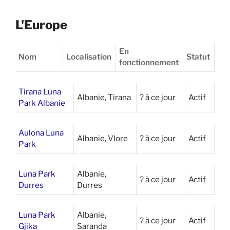
L'Europe
En
Nom
Localisation
Statut
fonctionnement
Tirana Luna
Albanie, Tirana
? à ce jour
Actif
Park Albanie
Aulona Luna
Albanie, Vlore
? à ce jour
Actif
Park
Luna Park
Albanie,
? à ce jour
Actif
Durres
Durres
Luna Park
Albanie,
? à ce jour
Actif
Gjika
Saranda