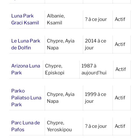
Luna Park
Albanie,
? à ce jour
Actif
Graci Ksamil
Ksamil
Le Luna Park
Chypre, Ayia
2014 à ce
Actif
de Dolfin
Napa
jour
Arizona Luna
Chypre,
1987 à
Actif
Park
Episkopi
aujourd'hui
Parko
Chypre, Ayia
1999 à ce
Paliatso Luna
Actif
Napa
jour
Park
Parc Luna de
Chypre,
? à ce jour
Actif
Pafos
Yeroskipou