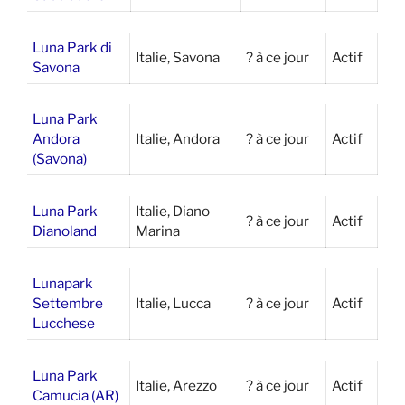
Luna Park di
Italie, Savona
? à ce jour
Actif
Savona
Luna Park
Andora
Italie, Andora
? à ce jour
Actif
(Savona)
Luna Park
Italie, Diano
? à ce jour
Actif
Dianoland
Marina
Lunapark
Settembre
Italie, Lucca
? à ce jour
Actif
Lucchese
Luna Park
Italie, Arezzo
? à ce jour
Actif
Camucia (AR)