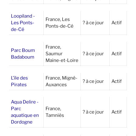
Loopiland -
France, Les
Les Ponts-
? à ce jour
Actif
Ponts-de-Cé
de-Cé
France,
Parc Boum
Saumur
? à ce jour
Actif
Badaboum
Maine-et-Loire
L'île des
France, Migné-
? à ce jour
Actif
Pirates
Auxances
Aqua Delire -
Parc
France,
? à ce jour
Actif
aquatique en
Tamniès
Dordogne