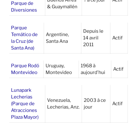
Parque de
& Guaymallén
Diversiones
Parque
Depuis le
Temático de
Argentine,
14 avril
Actif
la Cruz (de
Santa Ana
2011
Santa Ana)
Parque Rodó
Uruguay,
1968 à
Actif
Montevideo
Montevideo
aujourd'hui
Lunapark
Lecherias
Venezuela,
2003 à ce
(Parque de
Actif
Lecherias, Anz.
jour
Atracciones
Plaza Mayor)