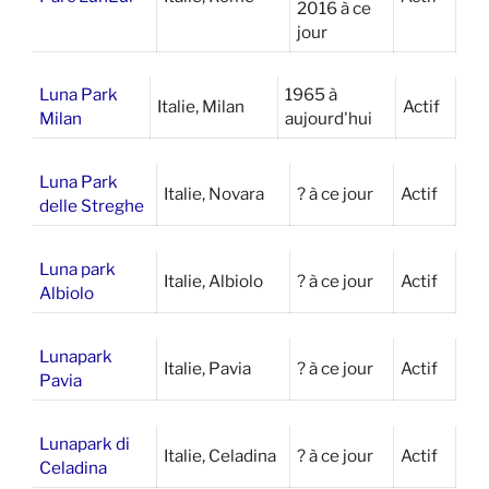
2016 à ce
jour
Luna Park
1965 à
Italie, Milan
Actif
Milan
aujourd'hui
Luna Park
Italie, Novara
? à ce jour
Actif
delle Streghe
Luna park
Italie, Albiolo
? à ce jour
Actif
Albiolo
Lunapark
Italie, Pavia
? à ce jour
Actif
Pavia
Lunapark di
Italie, Celadina
? à ce jour
Actif
Celadina