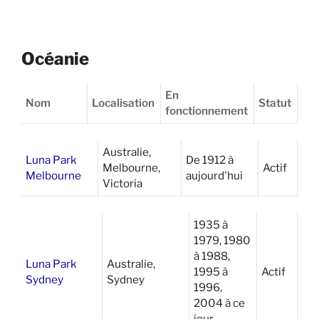
Océanie
En
Nom
Localisation
Statut
fonctionnement
Australie,
Luna Park
De 1912 à
Melbourne,
Actif
Melbourne
aujourd'hui
Victoria
1935 à
1979, 1980
à 1988,
Luna Park
Australie,
1995 à
Actif
Sydney
Sydney
1996,
2004 à ce
jour