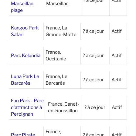
? à ce jour
Actif
Marseillan
Marseillan
plage
Kangoo Park
France, La
? à ce jour
Actif
Safari
Grande-Motte
France,
Parc Kolandia
? à ce jour
Actif
Occitanie
Luna Park Le
France, Le
? à ce jour
Actif
Barcarès
Barcarès
Fun Park - Parc
France, Canet-
d'attractions à
? à ce jour
Actif
en-Roussillon
Perpignan
France,
Parc Pirate
? à ce jour
Actif