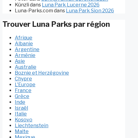
Künzli
dans
Luna Park Lucerne 2026
Luna-Parks.com
dans
Luna Park Sion 2026
Trouver Luna Parks par région
Afrique
Albanie
Argentine
Arménie
Asie
Australie
Boznie et Herzégovine
Chypre
L'Europe
France
Grèce
Inde
Israël
Italie
Kosovo
Liechtenstein
Malte
Mexique