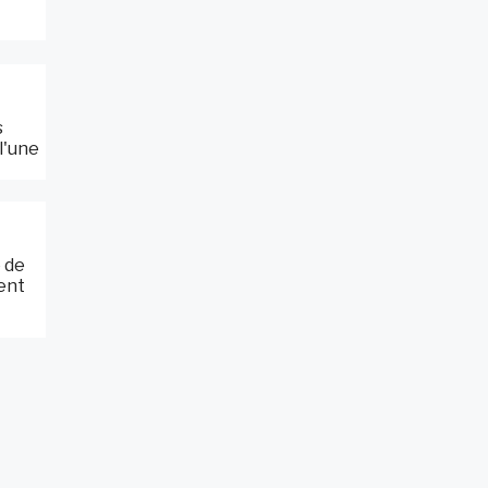
s
l'une
é de
sent