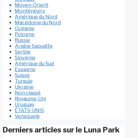
Moyen-Orient
Monténégro
Amérique du Nord
Macédoine du Nord
Océanie
Pologne
Russie
Arabie Saoudite
Serbie
Slovénie
Amérique du Sud
Espagne
Suisse
Turquie
Ukraine
Non classé
Royaume-Uni
Uruguay
ÉTATS-UNIS
Venezuela
Derniers articles sur le Luna Park