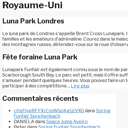
Royaume-Uni
Luna Park Londres
Le luna park de Londres s'appelle Brent Cross Lunapark. Il
familles et les amateurs d'adrénaline. Courez dans la maison
des montagnes russes, détendez-vous sur la roue d'observat
Fête foraine Luna Park
Lunapark Funfair est également connu sous le nom de parc 
Scarborough South Bay. Le parc est petit, mais il offre su
s'amuser pendant quelques heures. Vous pouvez faire un tou
participer à des compétitions ...
Lire plus
Commentaires récents
cHgftyeRFYXrCmWGoKgUzVXG
dans
Spring
Funfair Spreitenbach
DANIELA
dans
Space Jump Aveiro
Peter
dans
Spring Funfair Spreitenbach