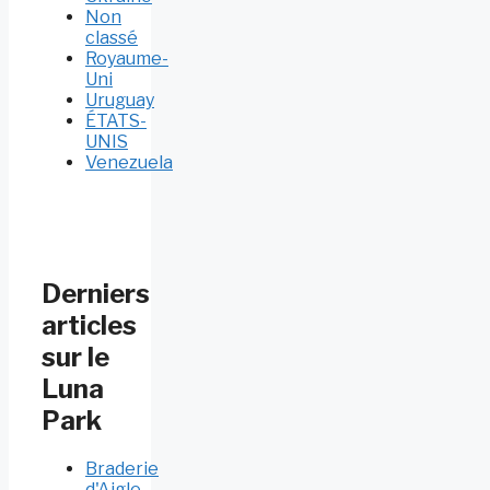
Non
classé
Royaume-
Uni
Uruguay
ÉTATS-
UNIS
Venezuela
Derniers
articles
sur le
Luna
Park
Braderie
d'Aigle