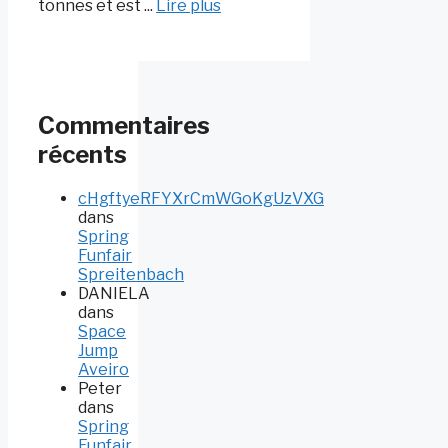
tonnes et est ...
Lire plus
Commentaires
récents
cHgftyeRFYXrCmWGoKgUzVXG
dans
Spring
Funfair
Spreitenbach
DANIELA
dans
Space
Jump
Aveiro
Peter
dans
Spring
Funfair