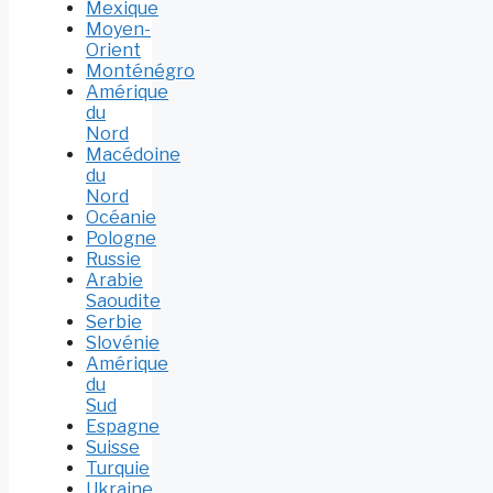
Mexique
Moyen-
Orient
Monténégro
Amérique
du
Nord
Macédoine
du
Nord
Océanie
Pologne
Russie
Arabie
Saoudite
Serbie
Slovénie
Amérique
du
Sud
Espagne
Suisse
Turquie
Ukraine