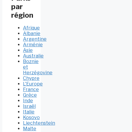
par
région
Afrique
Albanie
Argentine
Arménie
Asie
Australie
Boznie
et
Herzégovine
Chypre
L'Europe
France
Grèce
Inde
Israël
Italie
Kosovo
Liechtenstein
Malte