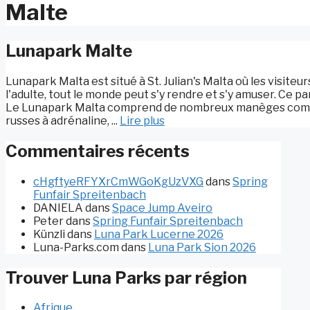
Malte
Lunapark Malte
Lunapark Malta est situé à St. Julian's Malta où les visiteu
l'adulte, tout le monde peut s'y rendre et s'y amuser. Ce pa
Le Lunapark Malta comprend de nombreux manèges comm
russes à adrénaline, ...
Lire plus
Commentaires récents
cHgftyeRFYXrCmWGoKgUzVXG
dans
Spring
Funfair Spreitenbach
DANIELA
dans
Space Jump Aveiro
Peter
dans
Spring Funfair Spreitenbach
Künzli
dans
Luna Park Lucerne 2026
Luna-Parks.com
dans
Luna Park Sion 2026
Trouver Luna Parks par région
Afrique