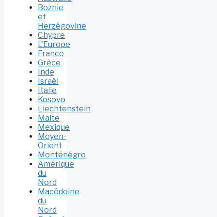
Boznie
et
Herzégovine
Chypre
L'Europe
France
Grèce
Inde
Israël
Italie
Kosovo
Liechtenstein
Malte
Mexique
Moyen-
Orient
Monténégro
Amérique
du
Nord
Macédoine
du
Nord