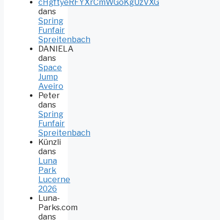
cHgftyeRFYXrCmWGoKgUzVXG
dans
Spring
Funfair
Spreitenbach
DANIELA
dans
Space
Jump
Aveiro
Peter
dans
Spring
Funfair
Spreitenbach
Künzli
dans
Luna
Park
Lucerne
2026
Luna-
Parks.com
dans