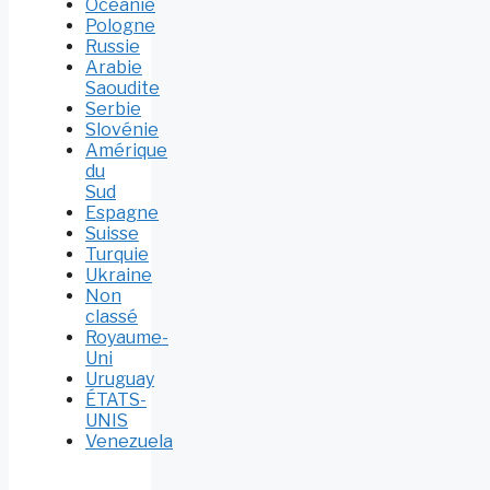
Océanie
Pologne
Russie
Arabie
Saoudite
Serbie
Slovénie
Amérique
du
Sud
Espagne
Suisse
Turquie
Ukraine
Non
classé
Royaume-
Uni
Uruguay
ÉTATS-
UNIS
Venezuela