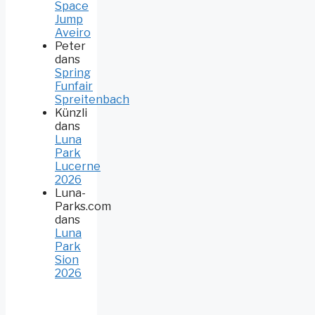
Space
Jump
Aveiro
Peter
dans
Spring
Funfair
Spreitenbach
Künzli
dans
Luna
Park
Lucerne
2026
Luna-
Parks.com
dans
Luna
Park
Sion
2026