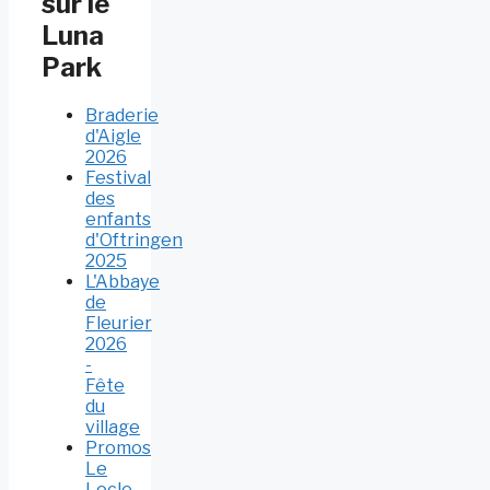
sur le
Luna
Park
Braderie
d'Aigle
2026
Festival
des
enfants
d'Oftringen
2025
L'Abbaye
de
Fleurier
2026
-
Fête
du
village
Promos
Le
Locle