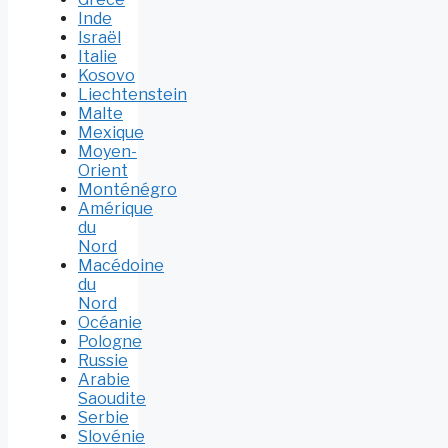
Inde
Israël
Italie
Kosovo
Liechtenstein
Malte
Mexique
Moyen-
Orient
Monténégro
Amérique
du
Nord
Macédoine
du
Nord
Océanie
Pologne
Russie
Arabie
Saoudite
Serbie
Slovénie