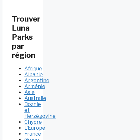
Trouver
Luna
Parks
par
région
Afrique
Albanie
Argentine
Arménie
Asie
Australie
Boznie
et
Herzégovine
Chypre
L'Europe
France
Grèce