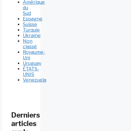
Amérique
du
Sud
Espagne
Suisse
Turquie
Ukraine
Non
classé
Royaume-
Uni
Uruguay
ÉTATS-
UNIS
Venezuela
Derniers
articles