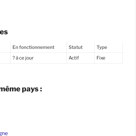
res
En fonctionnement
Statut
Type
? à ce jour
Actif
Fixe
 même pays :
ogne