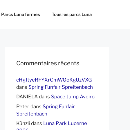
Parcs Luna fermés
Tous les parcs Luna
Commentaires récents
cHgftyeRFYXrCmWGoKgUzVXG
dans
Spring Funfair Spreitenbach
DANIELA
dans
Space Jump Aveiro
Peter
dans
Spring Funfair
Spreitenbach
Künzli
dans
Luna Park Lucerne