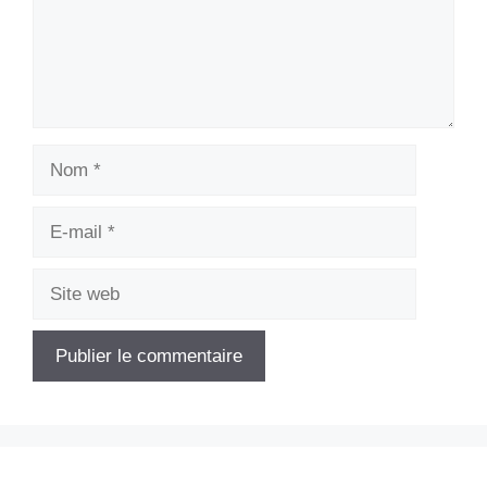
Nom
E-
mail
Site
web