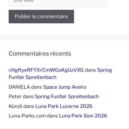
web
Commentaires récents
cHgftyeRFYXrCmWGoKgUzVXG
dans
Spring
Funfair Spreitenbach
DANIELA
dans
Space Jump Aveiro
Peter
dans
Spring Funfair Spreitenbach
Künzli
dans
Luna Park Lucerne 2026
Luna-Parks.com
dans
Luna Park Sion 2026