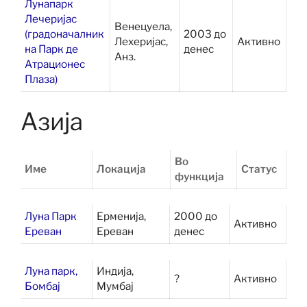
Лунапарк
Лечеријас
Венецуела,
(градоначалник
2003 до
Лехеријас,
Активно
на Парк де
денес
Анз.
Атрационес
Плаза)
Азија
Во
Име
Локација
Статус
функција
Луна Парк
Ерменија,
2000 до
Активно
Ереван
Ереван
денес
Луна парк,
Индија,
?
Активно
Бомбај
Мумбај