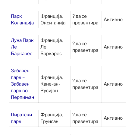
Парк
Франција,
? да се
Активно
Коландија
Окситанија
презентира
Луна Парк
Франција,
? да се
Ле
Ле
Активно
презентира
Баркарес
Баркарес
Забавен
парк –
Франција,
? да се
Забавен
Кане-ан-
Активно
презентира
парк во
Русијон
Перпињан
Пиратски
Франција,
? да се
Активно
парк
Груисан
презентира