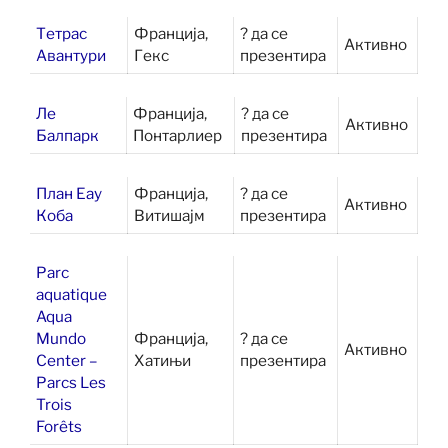
Тетрас
Франција,
? да се
Активно
Авантури
Гекс
презентира
Ле
Франција,
? да се
Активно
Балпарк
Понтарлиер
презентира
План Еау
Франција,
? да се
Активно
Коба
Витишајм
презентира
Parc
aquatique
Aqua
Mundo
Франција,
? да се
Активно
Center –
Хатињи
презентира
Parcs Les
Trois
Forêts