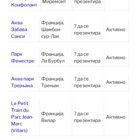
Миремонт
презентира
Конфолант
Аква
Франција,
? да се
Забава
Шамбон-
Активно
презентира
Санси
сур-Лак
Парк
Франција,
? да се
Активно
Фенестре
Ла Бурбул
презентира
Аква парк
Франција,
? да се
Активно
Трејњака
Трењак
презентира
Le Petit
Train du
Франција,
? да се
Parc Jean-
Активно
Вилар
презентира
Marc
(Villars)