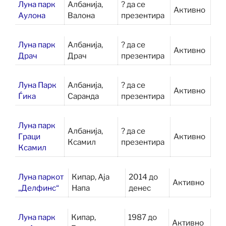
Луна парк
Албанија,
? да се
Активно
Аулона
Валона
презентира
Луна парк
Албанија,
? да се
Активно
Драч
Драч
презентира
Луна Парк
Албанија,
? да се
Активно
Ѓика
Саранда
презентира
Луна парк
Албанија,
? да се
Граци
Активно
Ксамил
презентира
Ксамил
Луна паркот
Кипар, Аја
2014 до
Активно
„Делфинс“
Напа
денес
Луна парк
Кипар,
1987 до
Активно