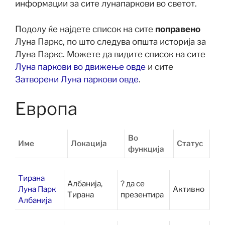
информации за сите лунапаркови во светот.
Подолу ќе најдете список на сите
поправено
Луна Паркс, по што следува општа историја за
Луна Паркс. Можете да видите список на сите
Луна паркови во движење овде
и сите
Затворени Луна паркови овде
.
Европа
Во
Име
Локација
Статус
функција
Тирана
Албанија,
? да се
Луна Парк
Активно
Тирана
презентира
Албанија