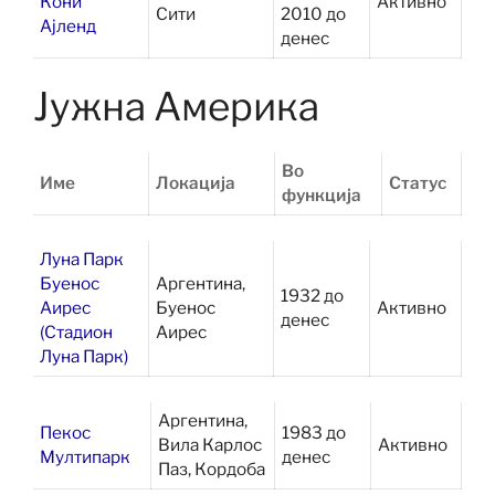
Кони
Активно
Сити
2010 до
Ајленд
денес
Јужна Америка
Во
Име
Локација
Статус
функција
Луна Парк
Буенос
Аргентина,
1932 до
Аирес
Буенос
Активно
денес
(Стадион
Аирес
Луна Парк)
Аргентина,
Пекос
1983 до
Вила Карлос
Активно
Мултипарк
денес
Паз, Кордоба