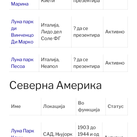
Киети
презентира
Марина
Луна парк
Италија,
ди
? да се
Лидо дел
Активно
Винченцо
презентира
Соле ФГ
Ди Марко
Луна парк
Италија,
? да се
Активно
Песоа
Неапол
презентира
Северна Америка
Во
Име
Локација
Статус
функција
1903 до
Луна Парк
САД, Њујорк
1944 и од