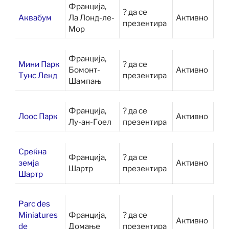
Франција,
? да се
Аквабум
Ла Лонд-ле-
Активно
презентира
Мор
Франција,
Мини Парк
? да се
Бомонт-
Активно
Тунс Ленд
презентира
Шампањ
Франција,
? да се
Лоос Парк
Активно
Лу-ан-Гоел
презентира
Среќна
Франција,
? да се
земја
Активно
Шартр
презентира
Шартр
Parc des
Miniatures
Франција,
? да се
Активно
de
Домање
презентира