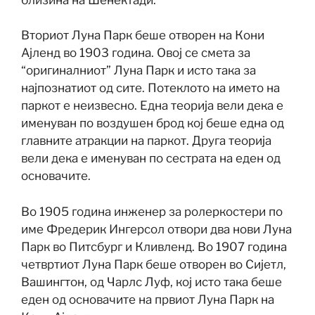
Вториот Луна Парк беше отворен на Кони
Ајленд во 1903 година. Овој се смета за
“оригиналниот” Луна Парк и исто така за
најпознатиот од сите.
Потеклото на името на
паркот е неизвесно. Една теорија вели дека е
именуван по воздушен брод кој беше една од
главните атракции на паркот. Друга теорија
вели дека е именуван по сестрата на еден од
основачите.
Во 1905 година инженер за ролеркостери по
име Фредерик Ингерсол отвори два нови Луна
Парк во Питсбург и Кливленд. Во 1907 година
четвртиот Луна Парк беше отворен во Сијетл,
Вашингтон, од Чарлс Луф, кој исто така беше
еден од основачите на првиот Луна Парк на