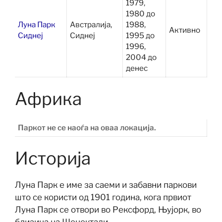
1979,
1980 до
Луна Парк
Австралија,
1988,
Активно
Сиднеј
Сиднеј
1995 до
1996,
2004 до
денес
Африка
Паркот не се наоѓа на оваа локација.
Историја
Луна Парк е име за саеми и забавни паркови
што се користи од 1901 година, кога првиот
Луна Парк се отвори во Рексфорд, Њујорк, во
близина на Шенектади.