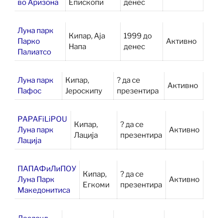
во Аризона
Епископи
денес
Луна парк
Кипар, Аја
1999 до
Парко
Активно
Напа
денес
Палиатсо
Луна парк
Кипар,
? да се
Активно
Пафос
Јероскипу
презентира
PAPAFiLiPOU
Кипар,
? да се
Луна парк
Активно
Лација
презентира
Лација
ПАПАФиЛиПОУ
Кипар,
? да се
Луна Парк
Активно
Егкоми
презентира
Македонитиса