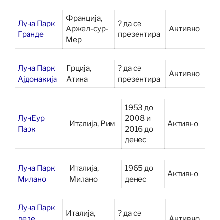
Франција,
Луна Парк
? да се
Аржел-сур-
Активно
Гранде
презентира
Мер
Луна Парк
Грција,
? да се
Активно
Ајдонакија
Атина
презентира
1953 до
ЛунЕур
2008 и
Италија, Рим
Активно
Парк
2016 до
денес
Луна Парк
Италија,
1965 до
Активно
Милано
Милано
денес
Луна Парк
Италија,
? да се
деле
Активно