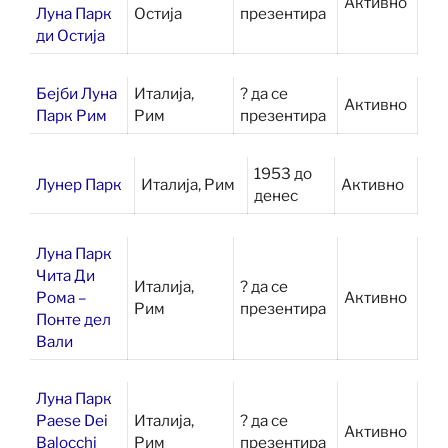
Активно
Луна Парк
Остија
презентира
ди Остија
Бејби Луна
Италија,
? да се
Активно
Парк Рим
Рим
презентира
1953 до
Лунер Парк
Италија, Рим
Активно
денес
Луна Парк
Чита Ди
Италија,
? да се
Рома –
Активно
Рим
презентира
Понте дел
Вали
Луна Парк
Paese Dei
Италија,
? да се
Активно
Balocchi
Рим
презентира