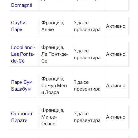
Domagné
Скуби-
Франција,
? да се
Активно
Парк
Анже
презентира
Loopiland -
Франција,
? да се
Les Ponts-
Ле Понт-де-
Активно
презентира
de-Cé
Се
Франција,
Парк Бум
? да се
Сомур Мен
Активно
Бадабум
презентира
и Лоара
Франција,
Островот
? да се
Миње-
Активно
Пирати
презентира
Осанс