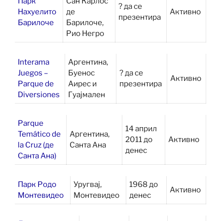
Парк
Сан Карлос
? да се
Нахуелито
де
Активно
презентира
Барилоче
Барилоче,
Рио Негро
Interama
Аргентина,
Juegos –
Буенос
? да се
Активно
Parque de
Аирес и
презентира
Diversiones
Гуајмален
Parque
14 април
Temático de
Аргентина,
2011 до
Активно
la Cruz (де
Санта Ана
денес
Санта Ана)
Парк Родо
Уругвај,
1968 до
Активно
Монтевидео
Монтевидео
денес