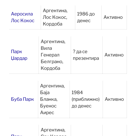
Аргентина,
Аеросила
1986 до
Лос Кокос,
Активно
Лос Кокос
денес
Кордоба
Аргентина,
Вила
Парк
? да се
Генерал
Активно
Џардар
презентира
Белграно,
Кордоба
Аргентина,
Баја
1984
Буба Парк
Бланка,
(приближно)
Активно
Буенос
до денес
Аирес
Аргентина,