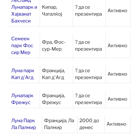
Лесланд
Лунапарк и
Кипар,
? да се
Активно
Хајванат
Чаталќој
презентира
Бахчеси
Семеен
Фра, Фос-
? да се
парк Фос
Активно
сур-Мер
презентира
сир Мер
Луна парк
Франција,
? да се
Активно
Кап д'Агд
Кап д'Агд
презентира
Лунапарк
Франција,
? да се
Активно
Фрежус
Фрежус
презентира
Луна Парк
Франција, Ла
2000 до
Активно
Ла Палмир
Палмир
денес