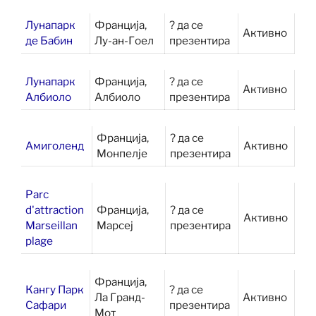
Лунапарк
Франција,
? да се
Активно
де Бабин
Лу-ан-Гоел
презентира
Лунапарк
Франција,
? да се
Активно
Албиоло
Албиоло
презентира
Франција,
? да се
Амиголенд
Активно
Монпелје
презентира
Parc
d'attraction
Франција,
? да се
Активно
Marseillan
Марсеј
презентира
plage
Франција,
Кангу Парк
? да се
Ла Гранд-
Активно
Сафари
презентира
Мот