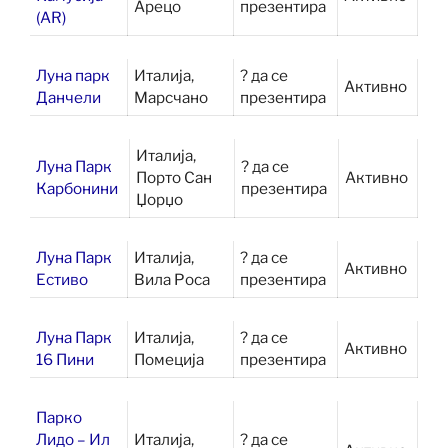
Арецо
презентира
(AR)
Луна парк
Италија,
? да се
Активно
Данчели
Марсчано
презентира
Италија,
Луна Парк
? да се
Порто Сан
Активно
Карбонини
презентира
Џорџо
Луна Парк
Италија,
? да се
Активно
Естиво
Вила Роса
презентира
Луна Парк
Италија,
? да се
Активно
16 Пини
Помеција
презентира
Парко
Лидо – Ил
Италија,
? да се