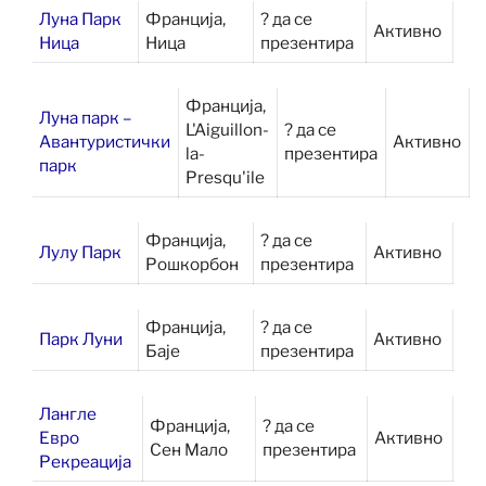
Луна Парк
Франција,
? да се
Активно
Ница
Ница
презентира
Франција,
Луна парк –
L'Aiguillon-
? да се
Авантуристички
Активно
la-
презентира
парк
Presqu'ile
Франција,
? да се
Лулу Парк
Активно
Рошкорбон
презентира
Франција,
? да се
Парк Луни
Активно
Баје
презентира
Лангле
Франција,
? да се
Евро
Активно
Сен Мало
презентира
Рекреација