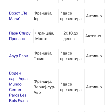
Возот „Ле
Франција,
? да се
Активно
Мали“
Јер
презентира
Парк Спиру
Франција,
2018 до
Активно
Прованс
Монте
денес
Франција,
? да се
Азур Парк
Активно
Гасин
презентира
Воден
парк Aqua
Франција,
Mundo
? да се
Вернеј-сур-
Активно
Center –
презентира
Авр
Parcs Les
Bois Francs