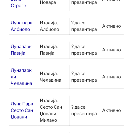
Новара
презентира
Стреге
Луна парк
Италија,
? да се
Активно
Албиоло
Албиоло
презентира
Лунапарк
Италија,
? да се
Активно
Павија
Павија
презентира
Лунапарк
Италија,
? да се
ди
Активно
Челадина
презентира
Челадина
Италија,
Луна Парк
Сесто Сан
? да се
Сесто Сан
Активно
Џовани –
презентира
Џовани
Милано