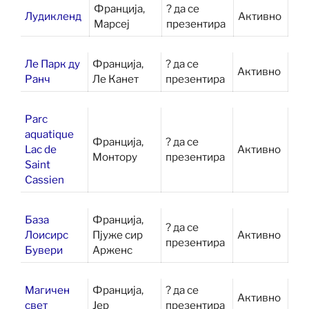
Франција,
? да се
Лудикленд
Активно
Марсеј
презентира
Ле Парк ду
Франција,
? да се
Активно
Ранч
Ле Канет
презентира
Parc
aquatique
Франција,
? да се
Lac de
Активно
Монтору
презентира
Saint
Cassien
База
Франција,
? да се
Лоисирс
Пјуже сир
Активно
презентира
Бувери
Арженс
Магичен
Франција,
? да се
Активно
свет
Јер
презентира