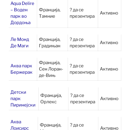
Aqua Delire
– Воден
Франција,
? да се
Активно
парк во
Тамние
презентира
Дордоња
Ле Монд
Франција,
? да се
Активно
Де Маги
Градињан
презентира
Франција,
Аква парк
? да се
Сен Лоран-
Активно
Бержерак
презентира
де-Вињ
Детски
Франција,
? да се
парк
Активно
Орлекс
презентира
Пиринејски
Аква
Франција,
? да се
Лоисирс
Активно