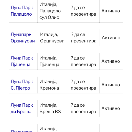
Италија,
Луна Парк
? да се
Палацоло
Активно
Палацоло
презентира
сул Олио
Лунапарк
Италија,
? да се
Активно
Орзинуови
Орцинуови
презентира
Луна Парк
Италија,
? да се
Активно
Пјаченца
Пјаченца
презентира
Луна Парк
Италија,
? да се
Активно
С. Пјетро
Кремона
презентира
Луна Парк
Италија,
? да се
Активно
ди Бреша
Бреша BS
презентира
Италија,
Луна парк