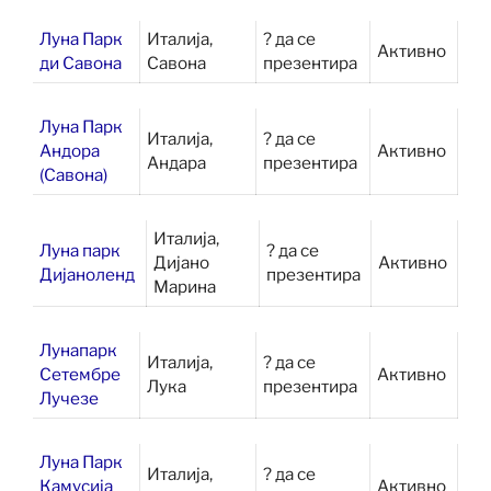
Луна Парк
Италија,
? да се
Активно
ди Савона
Савона
презентира
Луна Парк
Италија,
? да се
Андора
Активно
Андара
презентира
(Савона)
Италија,
Луна парк
? да се
Дијано
Активно
Дијаноленд
презентира
Марина
Лунапарк
Италија,
? да се
Сетембре
Активно
Лука
презентира
Лучезе
Луна Парк
Италија,
? да се
Камусија
Активно