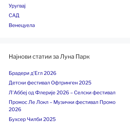
Уругвај
САД
Венецуела
Најнови статии за Луна Парк
Брадери д'Егл 2026
Детски фестивал Офтринген 2025
Л'Аббеј од Флерије 2026 – Селски фестивал
Промос Ле Локл – Музички фестивал Промо
2026
Бухсер Чилби 2025