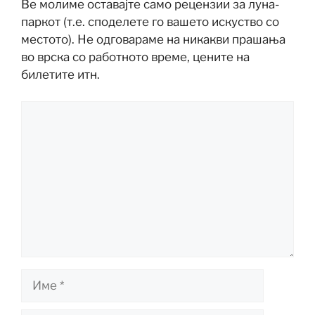
Ве молиме оставајте само рецензии за луна-
паркот (т.е. споделете го вашето искуство со
местото). Не одговараме на никакви прашања
во врска со работното време, цените на
билетите итн.
Коментар
Име