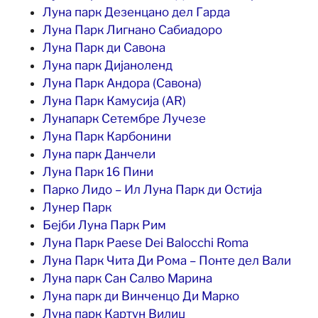
Луна парк Дезенцано дел Гарда
Луна Парк Лигнано Сабиадоро
Луна Парк ди Савона
Луна парк Дијаноленд
Луна Парк Андора (Савона)
Луна Парк Камусија (AR)
Лунапарк Сетембре Лучезе
Луна Парк Карбонини
Луна парк Данчели
Луна Парк 16 Пини
Парко Лидо – Ил Луна Парк ди Остија
Лунер Парк
Бејби Луна Парк Рим
Луна Парк Paese Dei Balocchi Roma
Луна Парк Чита Ди Рома – Понте дел Вали
Луна парк Сан Салво Марина
Луна парк ди Винченцо Ди Марко
Луна парк Картун Вилиџ