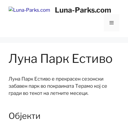
Скокни
Luna-Parks.com
до
содржината
Мени
Луна Парк Естиво
Луна Парк Естиво е прекрасен сезонски
забавен парк во покраината Терамо кој се
гради во текот на летните месеци.
Објекти