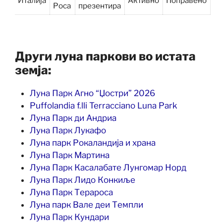
Италија
Активно
Поправено
Роса
презентира
Други луна паркови во истата
земја:
Луна Парк Агно “Џостри” 2026
Puffolandia f.lli Terracciano Luna Park
Луна Парк ди Андриа
Луна Парк Лукафо
Луна парк Рокаландија и храна
Луна Парк Мартина
Луна Парк Касалабате Лунгомар Норд
Луна Парк Лидо Конкиље
Луна Парк Терароса
Луна парк Вале деи Темпли
Луна Парк Кундари