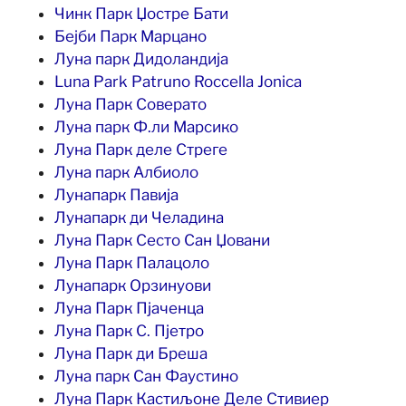
Чинк Парк Џостре Бати
Бејби Парк Марцано
Луна парк Дидоландија
Luna Park Patruno Roccella Jonica
Луна Парк Соверато
Луна парк Ф.ли Марсико
Луна Парк деле Стреге
Луна парк Албиоло
Лунапарк Павија
Лунапарк ди Челадина
Луна Парк Сесто Сан Џовани
Луна Парк Палацоло
Лунапарк Орзинуови
Луна Парк Пјаченца
Луна Парк С. Пјетро
Луна Парк ди Бреша
Луна парк Сан Фаустино
Луна Парк Кастиљоне Деле Стивиер