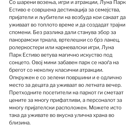
Со шарени возења, игри и атракции, Луна Парк
Естиво е совршена дестинација за семејства,
пријатели и љубители на возбуда кои сакаат да
уживаат во топлото време и да создадат трајни
спомени. Без разлика дали станува збор за
панорамски тркала, вртелешки со брз ланец,
ролеркостери или карневалски игри, Луна
Парк Естиво ветува магично искуство под
сонцето. Овој мини забавен парк се наоѓа на
брегот со неколку класични атракции.
Опкружен е со зелени површини и е одлично
место за децата да уживаат во летната вечер.
Претходните посетители на паркот ги сметаат
цените за многу прифатливи, а персоналот за
многу пријателски расположен. Можете исто
така да уживате во вкусна улична храна во
близина.