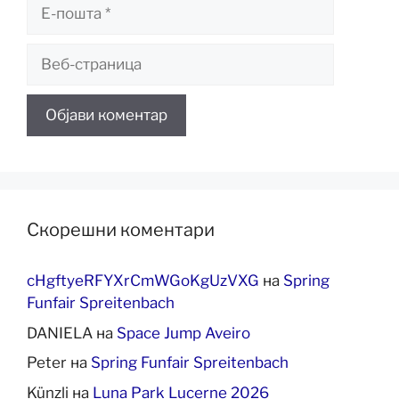
Е-
пошта
Веб-
страница
Скорешни коментари
cHgftyeRFYXrCmWGoKgUzVXG
на
Spring
Funfair Spreitenbach
DANIELA
на
Space Jump Aveiro
Peter
на
Spring Funfair Spreitenbach
Künzli
на
Luna Park Lucerne 2026