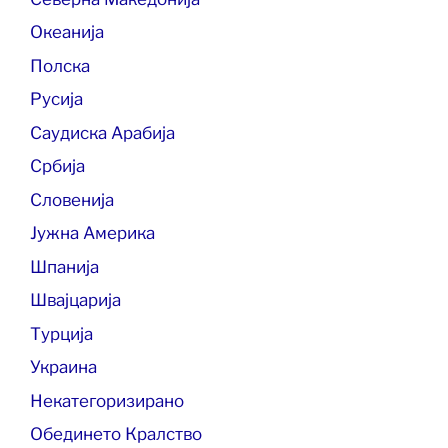
Океанија
Полска
Русија
Саудиска Арабија
Србија
Словенија
Јужна Америка
Шпанија
Швајцарија
Турција
Украина
Некатегоризирано
Обединето Кралство