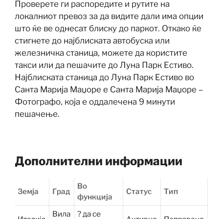
Проверете ги распоредите и рутите на
локалниот превоз за да видите дали има опции
што ќе ве однесат блиску до паркот. Откако ќе
стигнете до најблиската автобуска или
железничка станица, можете да користите
такси или да пешачите до Луна Парк Естиво.
Најблиската станица до Луна Парк Естиво во
Санта Марија Маџоре е Санта Марија Маџоре –
Фотографо, која е оддалечена 9 минути
пешачење.
Дополнителни информации
Во
Земја
Град
Статус
Тип
функција
Вила
? да се