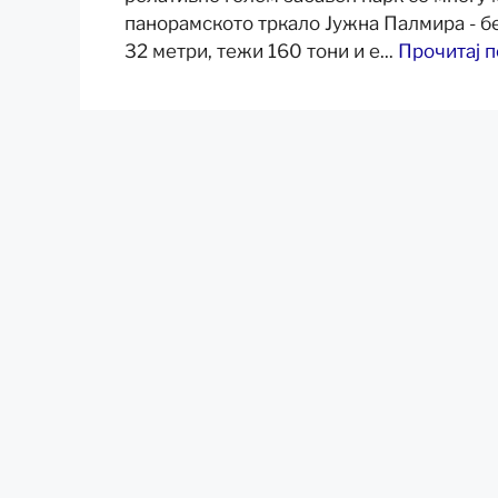
панорамското тркало Јужна Палмира - бе
32 метри, тежи 160 тони и е...
Прочитај 