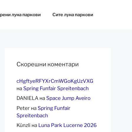
рени луна паркови
Сите луна паркови
Скорешни коментари
cHgftyeRFYXrCmWGoKgUzVXG
на
Spring Funfair Spreitenbach
DANIELA
на
Space Jump Aveiro
Peter
на
Spring Funfair
Spreitenbach
Künzli
на
Luna Park Lucerne 2026