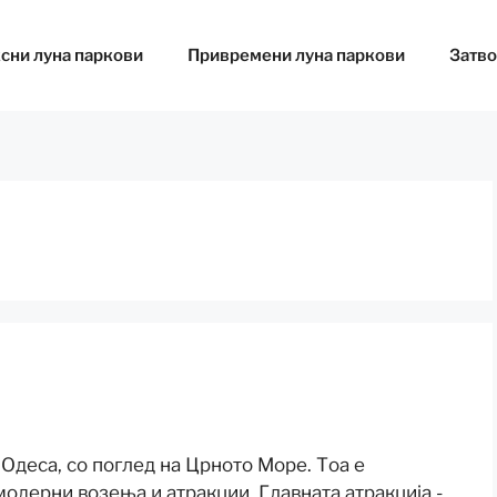
сни луна паркови
Привремени луна паркови
Затво
 Одеса, со поглед на Црното Море. Тоа е
модерни возења и атракции. Главната атракција -