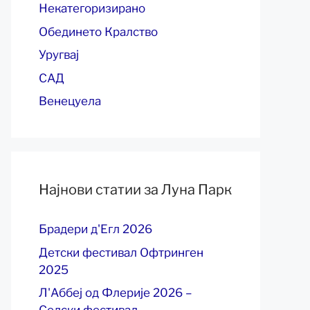
Некатегоризирано
Обединето Кралство
Уругвај
САД
Венецуела
Најнови статии за Луна Парк
Брадери д'Егл 2026
Детски фестивал Офтринген
2025
Л'Аббеј од Флерије 2026 –