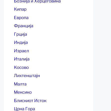
Бознија и Херцеговина
Кипар
Европа
Франција
Грција
Индија
Израел
Италија
Косово
Лихтенштајн
Малта
Мексико
Блискиот Исток
Црна Гора