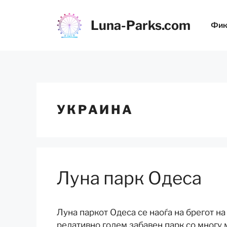
Скокни
до
Luna-Parks.com
Фик
содржината
УКРАИНА
Луна парк Одеса
Луна паркот Одеса се наоѓа на брегот на
релативно голем забавен парк со многу 