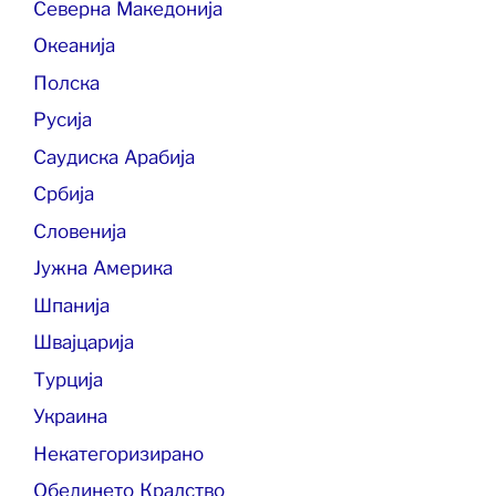
Северна Македонија
Океанија
Полска
Русија
Саудиска Арабија
Србија
Словенија
Јужна Америка
Шпанија
Швајцарија
Турција
Украина
Некатегоризирано
Обединето Кралство