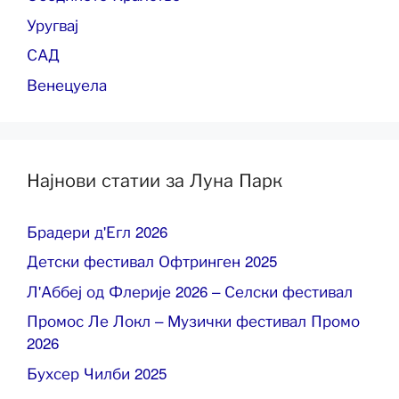
Уругвај
САД
Венецуела
Најнови статии за Луна Парк
Брадери д'Егл 2026
Детски фестивал Офтринген 2025
Л'Аббеј од Флерије 2026 – Селски фестивал
Промос Ле Локл – Музички фестивал Промо
2026
Бухсер Чилби 2025