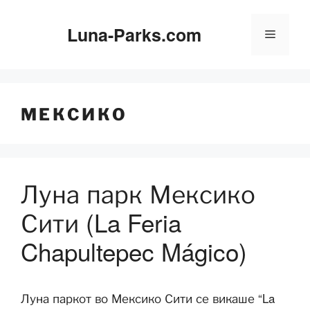
Скокни
до
Luna-Parks.com
Мени
содржината
МЕКСИКО
Луна парк Мексико
Сити (La Feria
Chapultepec Mágico)
Луна паркот во Мексико Сити се викаше “La