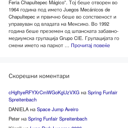
Feria Chapultepec Mágico”. Тој беше отворен во
1964 година под името Juegos Mecánicos de
Chapultepec и првично беше во сопственост и
управуван од владата на Мексико. Во 1992
година беше преземен од шпанската забавно-
медиумска групација Grupo CIE. Групацијата го
смени името на паркот …
Прочитај повеќе
Скорешни коментари
cHgftyeRFYXrCmWGoKgUzVXG
на
Spring Funfair
Spreitenbach
DANIELA
на
Space Jump Aveiro
Peter
на
Spring Funfair Spreitenbach