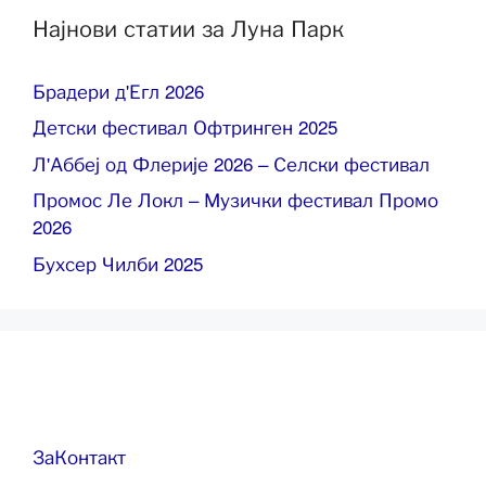
Најнови статии за Луна Парк
Брадери д'Егл 2026
Детски фестивал Офтринген 2025
Л'Аббеј од Флерије 2026 – Селски фестивал
Промос Ле Локл – Музички фестивал Промо
2026
Бухсер Чилби 2025
За
Контакт