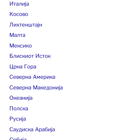
Италија
Косово
Лихтенштајн
Малта
Мексико
Блискиот Исток
Црна Гора
Северна Америка
Северна Македонија
Океанија
Полска
Русија
Саудиска Арабија
Србија