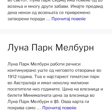
возења и многу други забави. Имајте предвид
дека некои од возењата се привремено
затворени поради …
Прочитај повеќе
Луна Парк Мелбурн
Луна Парк Мелбурн работи речиси
континуирано уште од неговото отворање во
1912 година. Тоа е најстариот тематски парк
во Австралија и имал неколку милиони
посетители низ годините. Цена на влезница и
билети Минималната цена за влезница во
Луна Парк Мелбурн е $5. Оваа карта ги
покрива само …
Прочитај повеќе