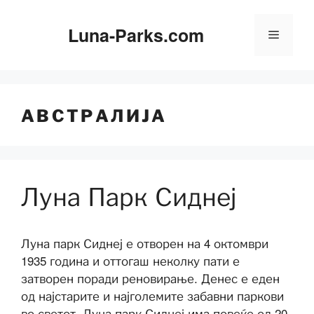
Скокни
до
Luna-Parks.com
Мени
содржината
АВСТРАЛИЈА
Луна Парк Сиднеј
Луна парк Сиднеј е отворен на 4 октомври
1935 година и оттогаш неколку пати е
затворен поради реновирање. Денес е еден
од најстарите и најголемите забавни паркови
во светот. Луна парк Сиднеј има повеќе од 20