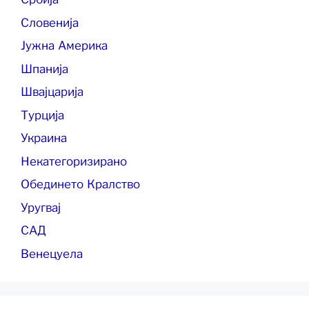
Словенија
Јужна Америка
Шпанија
Швајцарија
Турција
Украина
Некатегоризирано
Обединето Кралство
Уругвај
САД
Венецуела