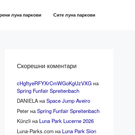
рени луна паркови
Сите луна паркови
Скорешни коментари
cHgftyeRFYXrCmWGoKgUzVXG
на
Spring Funfair Spreitenbach
DANIELA
на
Space Jump Aveiro
Peter
на
Spring Funfair Spreitenbach
Künzli
на
Luna Park Lucerne 2026
Luna-Parks.com
на
Luna Park Sion