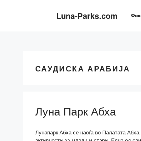
Скокни
до
Luna-Parks.com
Фик
содржината
САУДИСКА АРАБИЈА
Луна Парк Абха
Лунапарк Абха се наоѓа во Палатата Абха.
активности за млади и стари. Една од ови