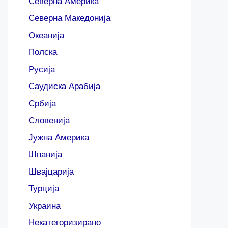
Северна Америка
Северна Македонија
Океанија
Полска
Русија
Саудиска Арабија
Србија
Словенија
Јужна Америка
Шпанија
Швајцарија
Турција
Украина
Некатегоризирано