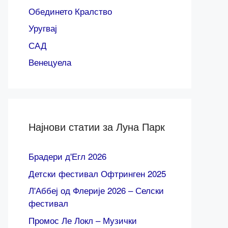
Обединето Кралство
Уругвај
САД
Венецуела
Најнови статии за Луна Парк
Брадери д'Егл 2026
Детски фестивал Офтринген 2025
Л'Аббеј од Флерије 2026 – Селски
фестивал
Промос Ле Локл – Музички