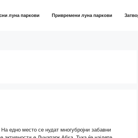
сни луна паркови
Привремени луна паркови
Затво
 На едно место се нудат многубројни забавни
е активности е Лунапарк Абха. Тука ќе најдете