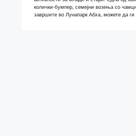
колички-бумпер, семејни возења со чамци,
завршите во Лунапарк Абха, можете да ги