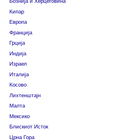
Бознија и Херцеговина
Кипар
Европа
Франција
Грција
Индија
Израел
Италија
Косово
Лихтенштајн
Малта
Мексико
Блискиот Исток
Црна Гора