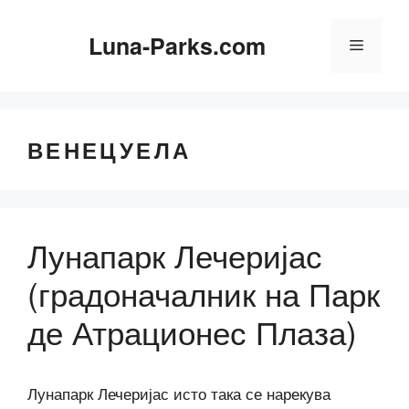
Скокни
до
Luna-Parks.com
Мени
содржината
ВЕНЕЦУЕЛА
Лунапарк Лечеријас
(градоначалник на Парк
де Атрационес Плаза)
Лунапарк Лечеријас исто така се нарекува