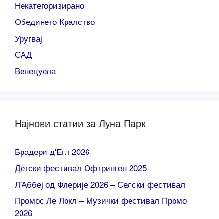
Некатегоризирано
Обединето Кралство
Уругвај
САД
Венецуела
Најнови статии за Луна Парк
Брадери д'Егл 2026
Детски фестивал Офтринген 2025
Л'Аббеј од Флерије 2026 – Селски фестивал
Промос Ле Локл – Музички фестивал Промо
2026