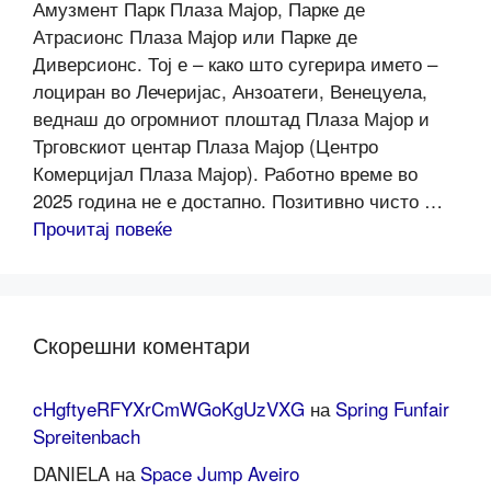
Амузмент Парк Плаза Мајор, Парке де
Атрасионс Плаза Мајор или Парке де
Диверсионс. Тој е – како што сугерира името –
лоциран во Лечеријас, Анзоатеги, Венецуела,
веднаш до огромниот плоштад Плаза Мајор и
Трговскиот центар Плаза Мајор (Центро
Комерцијал Плаза Мајор). Работно време во
2025 година не е достапно. Позитивно чисто …
Прочитај повеќе
Скорешни коментари
cHgftyeRFYXrCmWGoKgUzVXG
на
Spring Funfair
Spreitenbach
DANIELA
на
Space Jump Aveiro