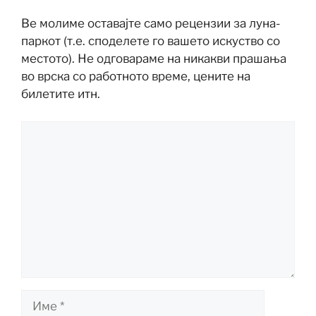
Ве молиме оставајте само рецензии за луна-
паркот (т.е. споделете го вашето искуство со
местото). Не одговараме на никакви прашања
во врска со работното време, цените на
билетите итн.
Коментар
Име