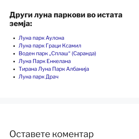
Други луна паркови во истата
земја:
Луна парк Аулона
Луна парк Граци Ксамил
Воден парк „Сплаш“ (Саранда)
Луна Парк Енкелана
Тирана Луна Парк Албанија
Луна парк Драч
Оставете коментар