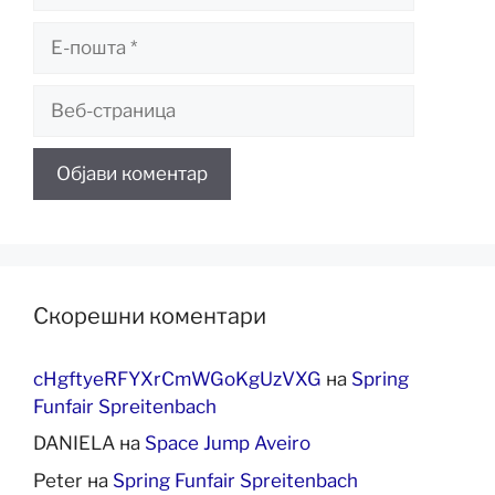
Е-
пошта
Веб-
страница
Скорешни коментари
cHgftyeRFYXrCmWGoKgUzVXG
на
Spring
Funfair Spreitenbach
DANIELA
на
Space Jump Aveiro
Peter
на
Spring Funfair Spreitenbach