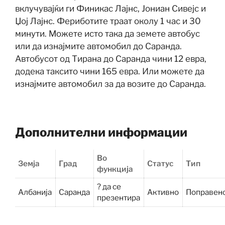
вклучувајќи ги Финикас Лајнс, Јониан Сивејс и
Џој Лајнс. Фериботите траат околу 1 час и 30
минути. Можете исто така да земете автобус
или да изнајмите автомобил до Саранда.
Автобусот од Тирана до Саранда чини 12 евра,
додека таксито чини 165 евра. Или можете да
изнајмите автомобил за да возите до Саранда.
Дополнителни информации
Во
Земја
Град
Статус
Тип
функција
? да се
Албанија
Саранда
Активно
Поправен
презентира