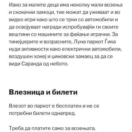
Иако за малите деца има неколку мали возења
и скокачки замоци, тие можат да уживаат и во
видео игри како што се трки со автомобили и
да освојуваат награди испробувајќи ги своите
вештини со машините за фаќање играчки. За
тинејџерите и возрасните, Луна паркот Ѓика
нуди активности како електрични автомобили,
воздушен хокеј и џиновски замаец за да се
види Саранда од небото.
Влезница и билети
Влезот во паркот е бесплатен и не се
потребни билети однапред.
Треба да платите само за возењата.