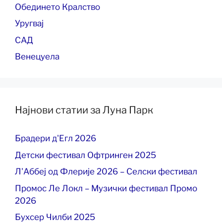
Обединето Кралство
Уругвај
САД
Венецуела
Најнови статии за Луна Парк
Брадери д'Егл 2026
Детски фестивал Офтринген 2025
Л'Аббеј од Флерије 2026 – Селски фестивал
Промос Ле Локл – Музички фестивал Промо
2026
Бухсер Чилби 2025