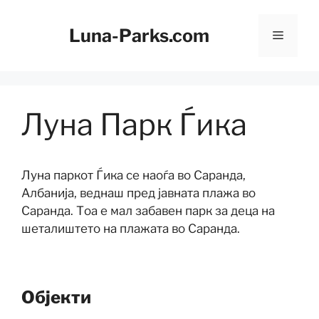
Скокни
до
Luna-Parks.com
Мени
содржината
Луна Парк Ѓика
Луна паркот Ѓика се наоѓа во Саранда,
Албанија, веднаш пред јавната плажа во
Саранда. Тоа е мал забавен парк за деца на
шеталиштето на плажата во Саранда.
Објекти