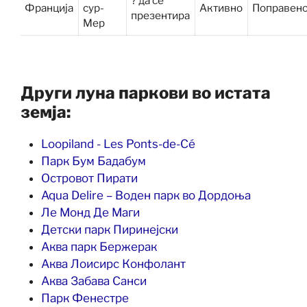
? да се
Франција
сур-
Активно
Поправен
презентира
Мер
Други луна паркови во истата
земја:
Loopiland - Les Ponts-de-Cé
Парк Бум Бадабум
Островот Пирати
Aqua Delire – Воден парк во Дордоња
Ле Монд Де Маги
Детски парк Пиринејски
Аква парк Бержерак
Аква Лоисирс Конфолант
Аква Забава Санси
Парк Фенестре