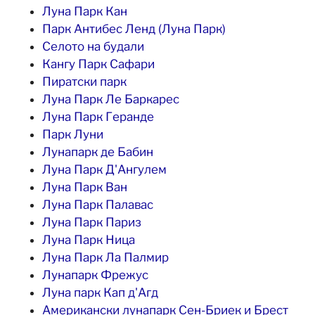
Луна Парк Кан
Парк Антибес Ленд (Луна Парк)
Селото на будали
Кангу Парк Сафари
Пиратски парк
Луна Парк Ле Баркарес
Луна Парк Геранде
Парк Луни
Лунапарк де Бабин
Луна Парк Д'Ангулем
Луна Парк Ван
Луна Парк Палавас
Луна Парк Париз
Луна Парк Ница
Луна Парк Ла Палмир
Лунапарк Фрежус
Луна парк Кап д'Агд
Американски лунапарк Сен-Бриек и Брест