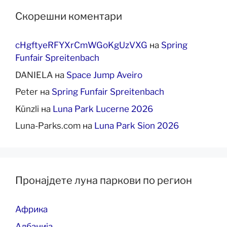
Скорешни коментари
cHgftyeRFYXrCmWGoKgUzVXG
на
Spring
Funfair Spreitenbach
DANIELA
на
Space Jump Aveiro
Peter
на
Spring Funfair Spreitenbach
Künzli
на
Luna Park Lucerne 2026
Luna-Parks.com
на
Luna Park Sion 2026
Пронајдете луна паркови по регион
Африка
Албанија