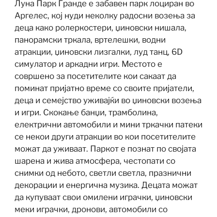
Луна Парк Гранде е забавен парк лоциран во
Аргелес, кој нуди неколку радосни возења за
деца како ролеркостери, џиновски нишала,
панорамски тркала, вртелешки, водни
атракции, џиновски лизгалки, луд танц, 6D
симулатор и аркадни игри. Местото е
совршено за посетителите кои сакаат да
поминат пријатно време со своите пријатели,
деца и семејство уживајќи во џиновски возења
и игри. Скокање банџи, трамболина,
електрични автомобили и мини тркачки патеки
се некои други атракции во кои посетителите
можат да уживаат. Паркот е познат по својата
шарена и жива атмосфера, честопати со
снимки од небото, светли светла, празнични
декорации и енергична музика. Децата можат
да купуваат свои омилени играчки, џиновски
меки играчки, дронови, автомобили со