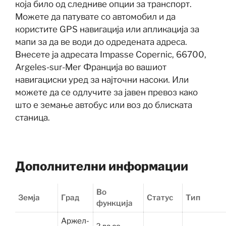
која било од следниве опции за транспорт.
Можете да патувате со автомобил и да
користите GPS навигација или апликација за
мапи за да ве води до одредената адреса.
Внесете ја адресата Impasse Copernic, 66700,
Argeles-sur-Mer Франција во вашиот
навигациски уред за најточни насоки. Или
можете да се одлучите за јавен превоз како
што е земање автобус или воз до блиската
станица.
Дополнителни информации
Во
Земја
Град
Статус
Тип
функција
Аржел-