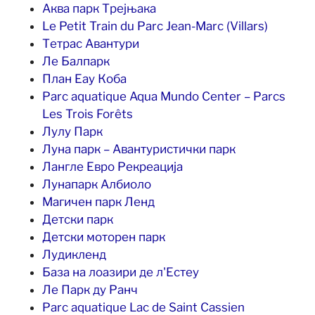
Аква парк Трејњака
Le Petit Train du Parc Jean-Marc (Villars)
Тетрас Авантури
Ле Балпарк
План Еау Коба
Parc aquatique Aqua Mundo Center – Parcs
Les Trois Forêts
Лулу Парк
Луна парк – Авантуристички парк
Лангле Евро Рекреација
Лунапарк Албиоло
Магичен парк Ленд
Детски парк
Детски моторен парк
Лудикленд
База на лоазири де л'Естеу
Ле Парк ду Ранч
Parc aquatique Lac de Saint Cassien