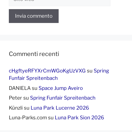
web
Commenti recenti
cHgftyeRFYXrCmWGoKgUzVXG
su
Spring
Funfair Spreitenbach
DANIELA
su
Space Jump Aveiro
Peter
su
Spring Funfair Spreitenbach
Künzli
su
Luna Park Lucerne 2026
Luna-Parks.com
su
Luna Park Sion 2026