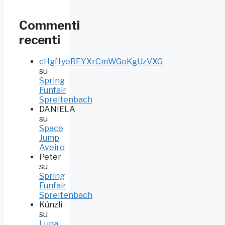
Commenti
recenti
cHgftyeRFYXrCmWGoKgUzVXG
su
Spring
Funfair
Spreitenbach
DANIELA
su
Space
Jump
Aveiro
Peter
su
Spring
Funfair
Spreitenbach
Künzli
su
Luna