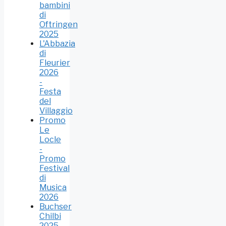
bambini
di
Oftringen
2025
L'Abbazia
di
Fleurier
2026
-
Festa
del
Villaggio
Promo
Le
Locle
-
Promo
Festival
di
Musica
2026
Buchser
Chilbi
2025