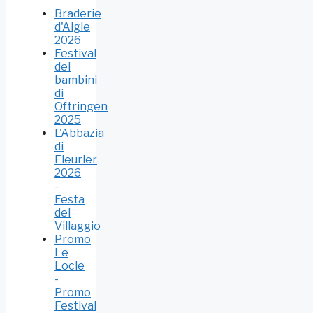
Braderie
d'Aigle
2026
Festival
dei
bambini
di
Oftringen
2025
L'Abbazia
di
Fleurier
2026
-
Festa
del
Villaggio
Promo
Le
Locle
-
Promo
Festival