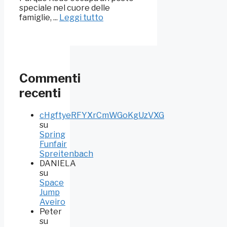
speciale nel cuore delle
famiglie, ...
Leggi tutto
Commenti
recenti
cHgftyeRFYXrCmWGoKgUzVXG
su
Spring
Funfair
Spreitenbach
DANIELA
su
Space
Jump
Aveiro
Peter
su