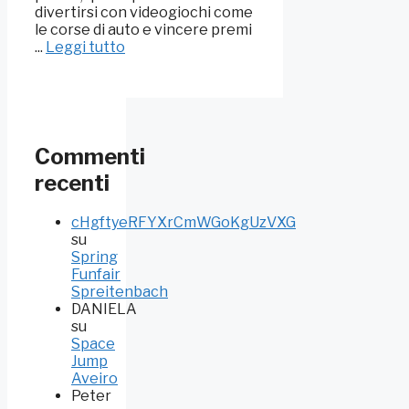
divertirsi con videogiochi come
le corse di auto e vincere premi
...
Leggi tutto
Commenti
recenti
cHgftyeRFYXrCmWGoKgUzVXG
su
Spring
Funfair
Spreitenbach
DANIELA
su
Space
Jump
Aveiro
Peter