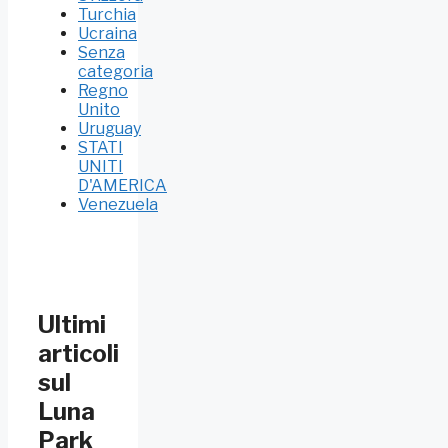
Turchia
Ucraina
Senza
categoria
Regno
Unito
Uruguay
STATI
UNITI
D'AMERICA
Venezuela
Ultimi
articoli
sul
Luna
Park