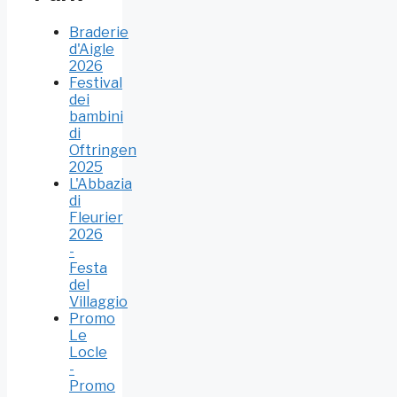
Braderie
d'Aigle
2026
Festival
dei
bambini
di
Oftringen
2025
L'Abbazia
di
Fleurier
2026
-
Festa
del
Villaggio
Promo
Le
Locle
-
Promo