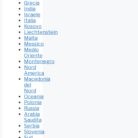
Grecia
India
Israele
Italia
Kosovo
Liechtenstein
Malta
Messico
Medio
Oriente
Montenegro
Nord
America
Macedonia
del
Nord
Oceania
Polonia
Russia
Arabia
Saudita
Serbia
Slovenia
Sud