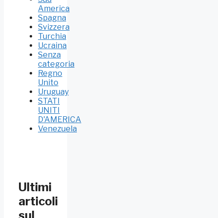
America
Spagna
Svizzera
Turchia
Ucraina
Senza
categoria
Regno
Unito
Uruguay
STATI
UNITI
D'AMERICA
Venezuela
Ultimi
articoli
sul