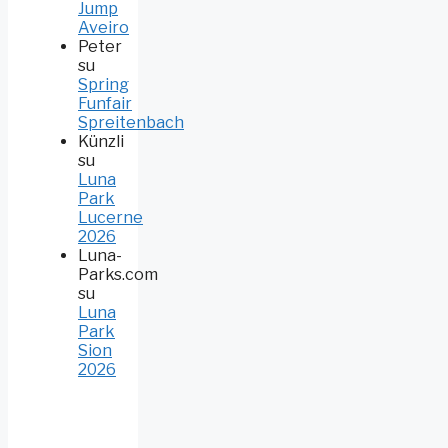
Jump
Aveiro
Peter
su
Spring
Funfair
Spreitenbach
Künzli
su
Luna
Park
Lucerne
2026
Luna-
Parks.com
su
Luna
Park
Sion
2026