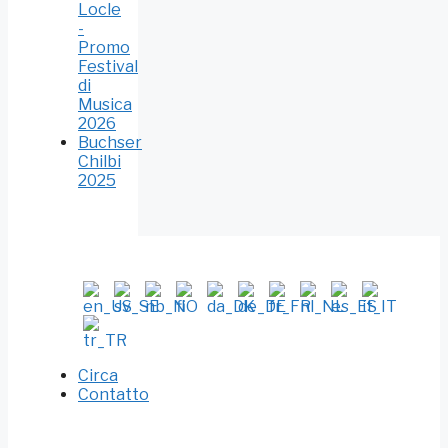
Locle
-
Promo
Festival
di
Musica
2026
Buchser
Chilbi
2025
Circa
Contatto