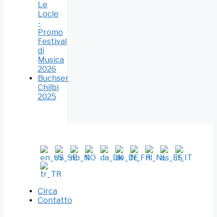
Le
Locle
-
Promo
Festival
di
Musica
2026
Buchser
Chilbi
2025
Circa
Contatto