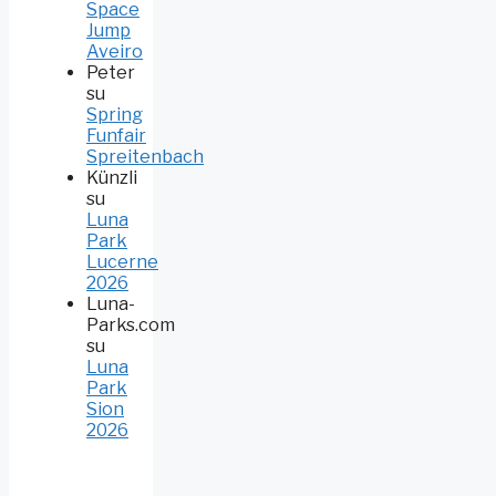
Space
Jump
Aveiro
Peter
su
Spring
Funfair
Spreitenbach
Künzli
su
Luna
Park
Lucerne
2026
Luna-
Parks.com
su
Luna
Park
Sion
2026