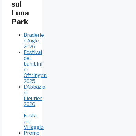
sul
Luna
Park
Braderie
d'Aigle
2026
Festival
dei
bambini
di
Oftringen
2025
L'Abbazia
di
Fleurier
2026
-
Festa
del
Villaggio
Promo