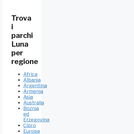
Trova
i
parchi
Luna
per
regione
Africa
Albania
Argentina
Armenia
Asia
Australia
Boznia
ed
Erzegovina
Cipro
Europa