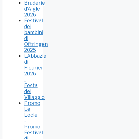
Braderie
d'Aigle
2026
Festival
dei
bambini
di
Oftringen
2025
L'Abbazia
di
Fleurier
2026
-
Festa
del
Villaggio
Promo
Le
Locle
-
Promo
Festival
di