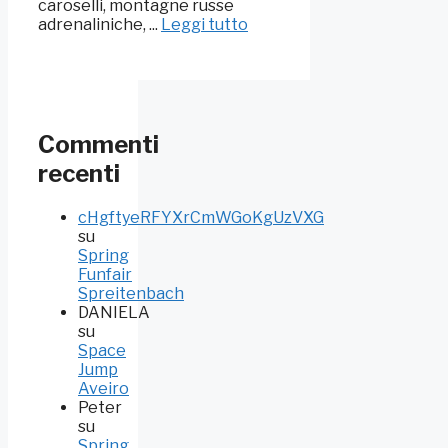
caroselli, montagne russe
adrenaliniche, ...
Leggi tutto
Commenti
recenti
cHgftyeRFYXrCmWGoKgUzVXG
su
Spring
Funfair
Spreitenbach
DANIELA
su
Space
Jump
Aveiro
Peter
su
Spring