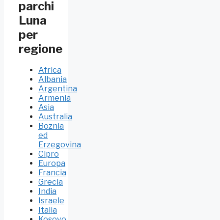
parchi
Luna
per
regione
Africa
Albania
Argentina
Armenia
Asia
Australia
Boznia
ed
Erzegovina
Cipro
Europa
Francia
Grecia
India
Israele
Italia
Kosovo