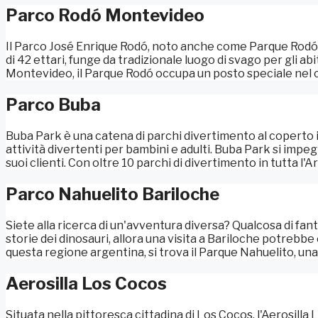
Parco Rodó Montevideo
Il Parco José Enrique Rodó, noto anche come Parque Rodó, 
di 42 ettari, funge da tradizionale luogo di svago per gli a
Montevideo, il Parque Rodó occupa un posto speciale nel cuo
Parco Buba
Buba Park è una catena di parchi divertimento al coperto in 
attività divertenti per bambini e adulti. Buba Park si impegna
suoi clienti. Con oltre 10 parchi di divertimento in tutta l'A
Parco Nahuelito Bariloche
Siete alla ricerca di un'avventura diversa? Qualcosa di fan
storie dei dinosauri, allora una visita a Bariloche potrebbe
questa regione argentina, si trova il Parque Nahuelito, una d
Aerosilla Los Cocos
Situata nella pittoresca cittadina di Los Cocos, l'Aerosilla