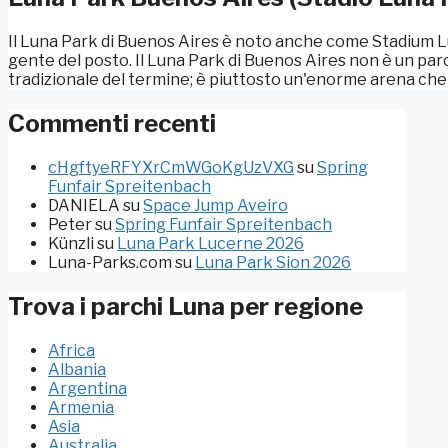
Il Luna Park di Buenos Aires è noto anche come Stadium L
gente del posto. Il Luna Park di Buenos Aires non è un par
tradizionale del termine; è piuttosto un'enorme arena che se
Commenti recenti
cHgftyeRFYXrCmWGoKgUzVXG
su
Spring
Funfair Spreitenbach
DANIELA
su
Space Jump Aveiro
Peter
su
Spring Funfair Spreitenbach
Künzli
su
Luna Park Lucerne 2026
Luna-Parks.com
su
Luna Park Sion 2026
Trova i parchi Luna per regione
Africa
Albania
Argentina
Armenia
Asia
Australia