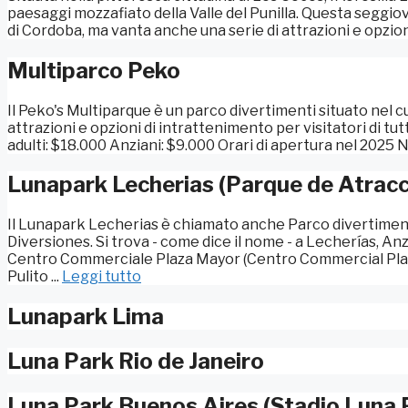
paesaggi mozzafiato della Valle del Punilla. Questa seggiovi
di Cordoba, ma vanta anche una serie di attrazioni e opzioni
Multiparco Peko
Il Peko's Multiparque è un parco divertimenti situato nel c
attrazioni e opzioni di intrattenimento per visitatori di tut
adulti: $18.000 Anziani: $9.000 Orari di apertura nel 2025 Ne
Lunapark Lecherias (Parque de Atrac
Il Lunapark Lecherias è chiamato anche Parco divertimen
Diversiones. Si trova - come dice il nome - a Lecherías, A
Centro Commerciale Plaza Mayor (Centro Commercial Plaza 
Pulito ...
Leggi tutto
Lunapark Lima
Luna Park Rio de Janeiro
Luna Park Buenos Aires (Stadio Luna 