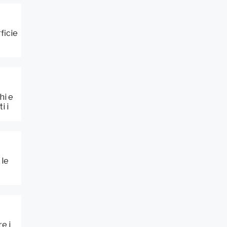
ficie
hi e
i i
 le
e i