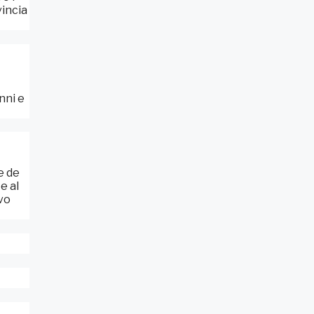
vincia
nni e
e de
e al
vo