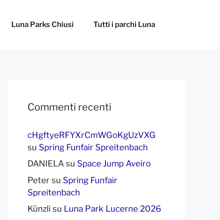
Luna Parks Chiusi
Tutti i parchi Luna
Commenti recenti
cHgftyeRFYXrCmWGoKgUzVXG
su
Spring Funfair Spreitenbach
DANIELA
su
Space Jump Aveiro
Peter
su
Spring Funfair
Spreitenbach
Künzli
su
Luna Park Lucerne 2026