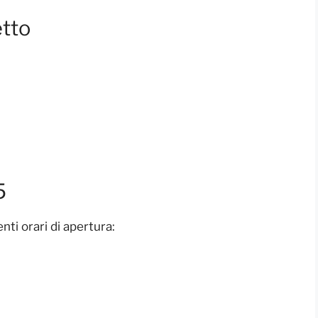
etto
5
ti orari di apertura: