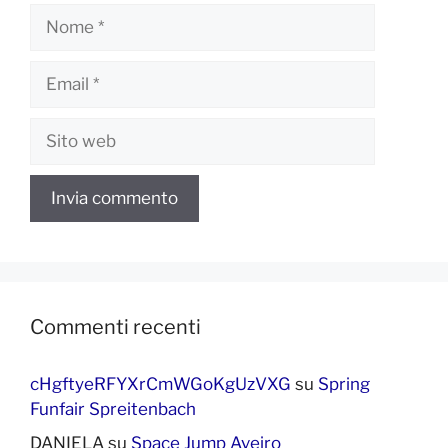
Nome
Email
Sito
web
Commenti recenti
cHgftyeRFYXrCmWGoKgUzVXG
su
Spring
Funfair Spreitenbach
DANIELA
su
Space Jump Aveiro