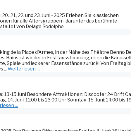
., 21., 22. und 23. Juni - 2025 Erleben Sie klassischen
onen für alle Altersgruppen - darunter das berühmte
nstaltet von Delage Rodolphe
king de la Place d'Armes, in der Nähe des Théâtre Benno B
-les-Bains ist wieder in Festtagsstimmung, denn die Karussel
e, Spiele und leckerer Essensstände zurück! Von Freitag b
 ...
Weiterlesen …
ine: 13-15 Juni Besondere Attraktionen: Discooter 24 Drift C
g, 14. Juni: 11:00 bis 23:00 Uhr Sonntag, 15. Juni: 14:00 bis 1
rlesen …