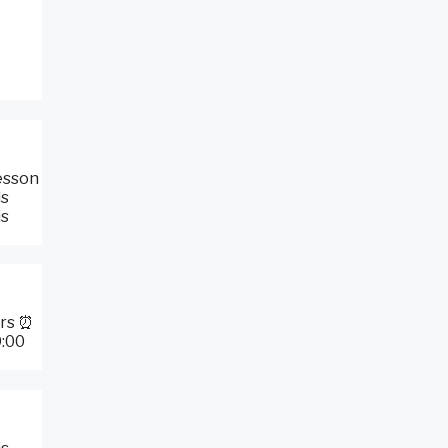
esson
ls
is
ars ⏰
9:00