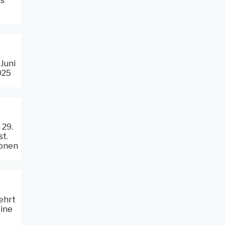
is
 Juni
025
 29.
st.
ionen
ehrt
eine