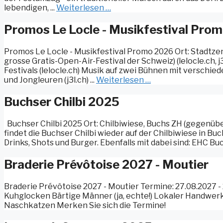
lebendigen, ...
Weiterlesen …
Promos Le Locle - Musikfestival Pro
Promos Le Locle - Musikfestival Promo 2026 Ort: Stadtzentr
grosse Gratis-Open-Air-Festival der Schweiz) (lelocle.ch, j
Festivals (lelocle.ch) Musik auf zwei Bühnen mit verschi
und Jongleuren (j3l.ch) ...
Weiterlesen …
Buchser Chilbi 2025
Buchser Chilbi 2025 Ort: Chilbiwiese, Buchs ZH (gegenübe
findet die Buchser Chilbi wieder auf der Chilbiwiese in Buc
Drinks, Shots und Burger. Ebenfalls mit dabei sind: EHC Bu
Braderie Prévôtoise 2027 - Moutier
Braderie Prévôtoise 2027 - Moutier Termine: 27.08.2027 -
Kuhglocken Bärtige Männer (ja, echte!) Lokaler Handwer
Naschkatzen Merken Sie sich die Termine!