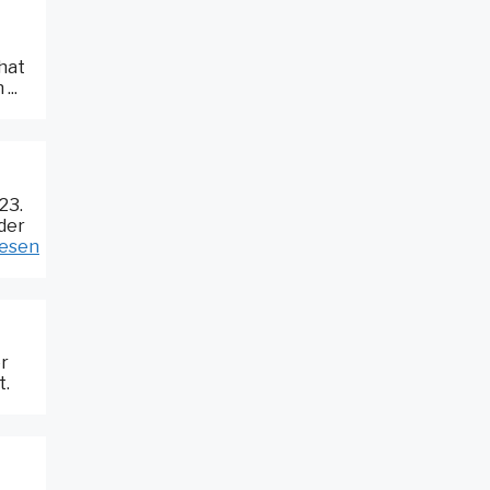
hat
...
23.
nder
lesen
er
t.