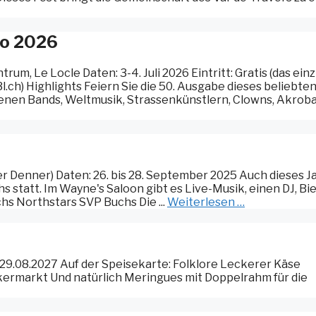
mo 2026
um, Le Locle Daten: 3-4. Juli 2026 Eintritt: Gratis (das ein
3l.ch) Highlights Feiern Sie die 50. Ausgabe dieses beliebte
edenen Bands, Weltmusik, Strassenkünstlern, Clowns, Akrob
r Denner) Daten: 26. bis 28. September 2025 Auch dieses J
hs statt. Im Wayne's Saloon gibt es Live-Musik, einen DJ, Bie
chs Northstars SVP Buchs Die ...
Weiterlesen …
 29.08.2027 Auf der Speisekarte: Folklore Leckerer Käse
kermarkt Und natürlich Meringues mit Doppelrahm für die