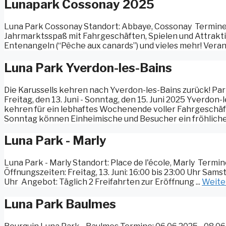
Lunapark Cossonay 2025
Luna Park Cossonay Standort: Abbaye, Cossonay ️ Termine: 20
Jahrmarktsspaß mit Fahrgeschäften, Spielen und Attrakti
Entenangeln (“Pêche aux canards”) und vieles mehr! Vera
Luna Park Yverdon-les-Bains
Die Karussells kehren nach Yverdon-les-Bains zurück! Par
Freitag, den 13. Juni - Sonntag, den 15. Juni 2025 Yverdon
kehren für ein lebhaftes Wochenende voller Fahrgeschäft
Sonntag können Einheimische und Besucher ein fröhliches
Luna Park - Marly
Luna Park - Marly Standort: Place de l'école, Marly ️ Term
Öffnungszeiten: Freitag, 13. Juni: 16:00 bis 23:00 Uhr Samsta
Uhr ️ Angebot: Täglich 2 Freifahrten zur Eröffnung ...
Weite
Luna Park Baulmes