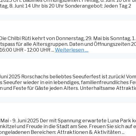
025 Ort: Baulmes Öffnungszeiten: Freitag, 6. Juni: 16 Uhr b
ag, 8. Juni: 14 Uhr bis 20 Uhr Sonderangebot: Jeden Tag 2
 Die Chilbi Rüti kehrt von Donnerstag, 29. Mai bis Sonntag, 1.
tspass für alle Altersgruppen. Daten und Öffnungszeiten 2
 16:00 UHR - 12:00 UHR ...
Weiterlesen …
Juni 2025 Rorschachs beliebtes Seeuferfest ist zurück! Vom
s Seeufer wieder in ein lebendiges, familienfreundliches Fe
en und Feste für Gäste jeden Alters. Unterhaltsame Attrakt
Mai - 9. Juni 2025 Der mit Spannung erwartete Luna Park k
nkitzel und Freude in die Stadt am See. Freuen Sie sich auf 
ngeladenen Bereichen: Attraktionen & Aktivitäten ...