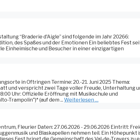
staltung “Braderie d'Aigle” sind folgende im Jahr 20266:
adition, des Spaßes und der Emotionen Ein beliebtes Fest sei
gle Einheimische und Besucher in einer einzigartigen
gsorte in Oftringen Termine: 20.-21. Juni 2025 Thema:
 statt und verspricht zwei Tage voller Freude, Unterhaltung 
:00 Uhr: Offizielle Eröffnung mit Musikschule und
o-Trampolin")* (auf dem ...
Weiterlesen …
ntrum, Fleurier Daten: 27.06.2026 - 29.06.2026 Eintritt: Fre
 Guggenmusik und Blaskapellen nehmen teil. Ein Höhepunkt i
 Dieses Fest bringt die Gemeinschaft des Val-de-Travers zu 