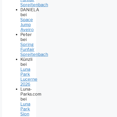
Spreitenbach
DANIELA
bei
Space
Jump
Aveiro
Peter
bei
Spring
Funfair
Spreitenbach
Künzli
bei
Luna
Park
Lucerne
2026
Luna-
Parks.com
bei
Luna
Park
Sion