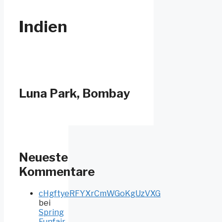
Indien
Luna Park, Bombay
Neueste
Kommentare
cHgftyeRFYXrCmWGoKgUzVXG
bei
Spring
Funfair