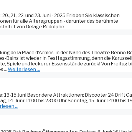
., 21., 22. und 23. Juni - 2025 Erleben Sie klassischen
onen für alle Altersgruppen - darunter das berühmte
nstaltet von Delage Rodolphe
king de la Place d'Armes, in der Nähe des Théâtre Benno B
-les-Bains ist wieder in Festtagsstimmung, denn die Karussel
e, Spiele und leckerer Essensstände zurück! Von Freitag b
 ...
Weiterlesen …
ine: 13-15 Juni Besondere Attraktionen: Discooter 24 Drift C
g, 14. Juni: 11:00 bis 23:00 Uhr Sonntag, 15. Juni: 14:00 bis 1
rlesen …