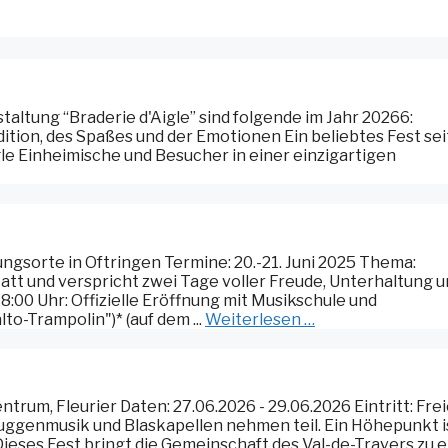
staltung “Braderie d'Aigle” sind folgende im Jahr 20266:
adition, des Spaßes und der Emotionen Ein beliebtes Fest sei
gle Einheimische und Besucher in einer einzigartigen
gsorte in Oftringen Termine: 20.-21. Juni 2025 Thema:
 statt und verspricht zwei Tage voller Freude, Unterhaltung 
:00 Uhr: Offizielle Eröffnung mit Musikschule und
o-Trampolin")* (auf dem ...
Weiterlesen …
ntrum, Fleurier Daten: 27.06.2026 - 29.06.2026 Eintritt: Fre
 Guggenmusik und Blaskapellen nehmen teil. Ein Höhepunkt i
 Dieses Fest bringt die Gemeinschaft des Val-de-Travers zu 