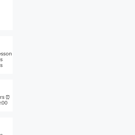
esson
ls
is
ars ⏰
9:00