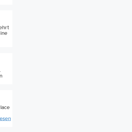
ehrt
eine
.
in
Place
lesen