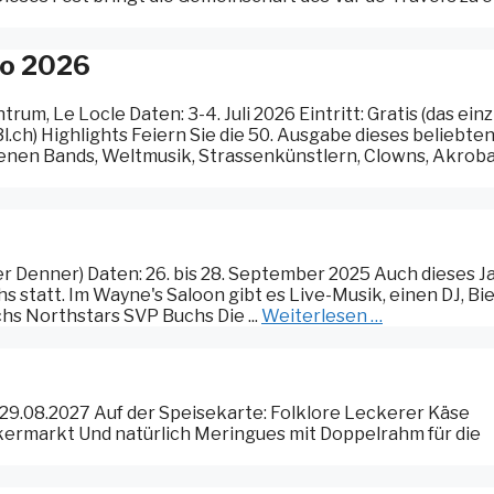
mo 2026
um, Le Locle Daten: 3-4. Juli 2026 Eintritt: Gratis (das ein
3l.ch) Highlights Feiern Sie die 50. Ausgabe dieses beliebte
edenen Bands, Weltmusik, Strassenkünstlern, Clowns, Akrob
r Denner) Daten: 26. bis 28. September 2025 Auch dieses J
hs statt. Im Wayne's Saloon gibt es Live-Musik, einen DJ, Bie
chs Northstars SVP Buchs Die ...
Weiterlesen …
 29.08.2027 Auf der Speisekarte: Folklore Leckerer Käse
kermarkt Und natürlich Meringues mit Doppelrahm für die