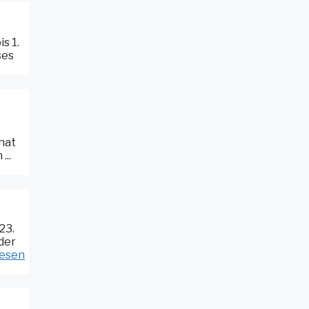
s 1.
ses
hat
...
23.
nder
lesen