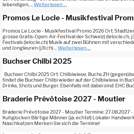
lebendigen, ...
Weiterlesen …
Promos Le Locle - Musikfestival Pro
Promos Le Locle - Musikfestival Promo 2026 Ort: Stadtzentr
grosse Gratis-Open-Air-Festival der Schweiz) (lelocle.ch, j
Festivals (lelocle.ch) Musik auf zwei Bühnen mit verschi
und Jongleuren (j3l.ch) ...
Weiterlesen …
Buchser Chilbi 2025
Buchser Chilbi 2025 Ort: Chilbiwiese, Buchs ZH (gegenübe
findet die Buchser Chilbi wieder auf der Chilbiwiese in Buc
Drinks, Shots und Burger. Ebenfalls mit dabei sind: EHC Bu
Braderie Prévôtoise 2027 - Moutier
Braderie Prévôtoise 2027 - Moutier Termine: 27.08.2027 -
Kuhglocken Bärtige Männer (ja, echte!) Lokaler Handwer
Naschkatzen Merken Sie sich die Termine!