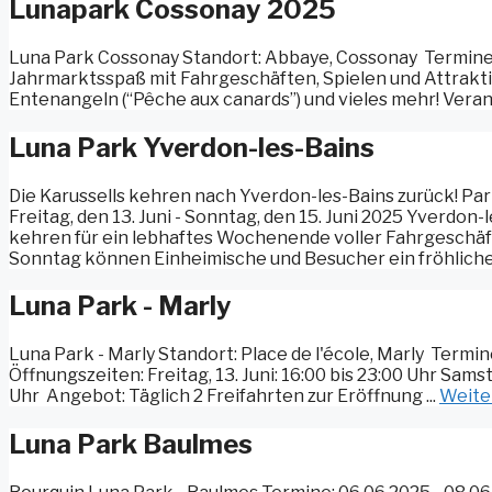
Lunapark Cossonay 2025
Luna Park Cossonay Standort: Abbaye, Cossonay ️ Termine: 20
Jahrmarktsspaß mit Fahrgeschäften, Spielen und Attrakti
Entenangeln (“Pêche aux canards”) und vieles mehr! Vera
Luna Park Yverdon-les-Bains
Die Karussells kehren nach Yverdon-les-Bains zurück! Par
Freitag, den 13. Juni - Sonntag, den 15. Juni 2025 Yverdon
kehren für ein lebhaftes Wochenende voller Fahrgeschäft
Sonntag können Einheimische und Besucher ein fröhliches
Luna Park - Marly
Luna Park - Marly Standort: Place de l'école, Marly ️ Term
Öffnungszeiten: Freitag, 13. Juni: 16:00 bis 23:00 Uhr Samsta
Uhr ️ Angebot: Täglich 2 Freifahrten zur Eröffnung ...
Weite
Luna Park Baulmes