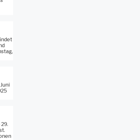
is
findet
nd
mstag,
 Juni
025
 29.
st.
ionen